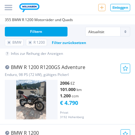
Einloggen
355 BMW R 1200 Motorräder und Quads
Filtern
BMW
R 1200
Filter zurücksetzen
Infos zur Reihung der Anzeigen
BMW R 1200 R1200GS Adventure
Enduro, 98 PS (72 kW), gültiges Pickerl
2006
EZ
101.000
km
1.200
ccm
€ 4.790
Privat
3192 Hohenberg
BMW R 1200