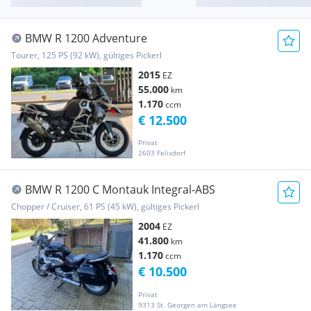
BMW R 1200 Adventure
Tourer, 125 PS (92 kW), gültiges Pickerl
2015
EZ
55.000
km
1.170
ccm
€ 12.500
Privat
2603 Felixdorf
BMW R 1200 C Montauk Integral-ABS
Chopper / Cruiser, 61 PS (45 kW), gültiges Pickerl
2004
EZ
41.800
km
1.170
ccm
€ 10.500
Privat
9313 St. Georgen am Längsee