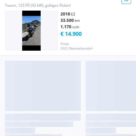
Tourer, 125 PS (92 kW), gültiges Pickerl
2018
EZ
33.500
km
1.170
ccm
€ 14.900
Privat
2522 Oberwaltersdorf