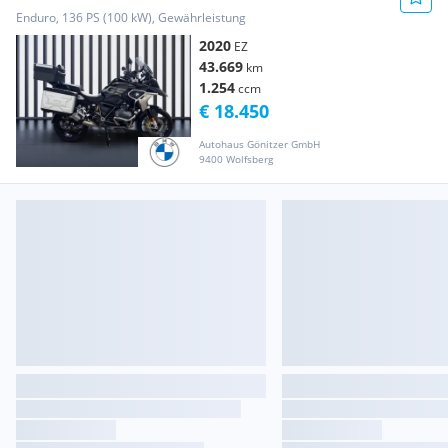
Enduro, 136 PS (100 kW), Gewährleistung
2020
EZ
43.669
km
1.254
ccm
€ 18.450
Autohaus Gönitzer GmbH
9400 Wolfsberg