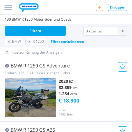
Einloggen
130 BMW R 1250 Motorräder und Quads
Filtern
BMW
R 1250
Filter zurücksetzen
Infos zur Reihung der Anzeigen
BMW R 1250 GS Adventure
Enduro, 136 PS (100 kW), gültiges Pickerl
2020
EZ
32.859
km
1.254
ccm
€ 18.900
Privat
4400 Steyr
BMW R 1250 GS ABS