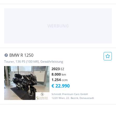
BMW R 1250
Tourer, 136 PS (100 kW), Gewährleistung
2023
EZ
8.000
km
1.254
ccm
€ 22.990
Schmidt Premium Cars GmbH
1220 Wien, 22. Bezirk, Donaustadt