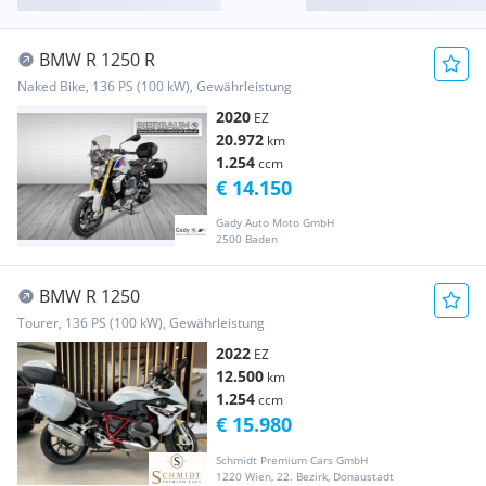
BMW R 1250 R
Naked Bike, 136 PS (100 kW), Gewährleistung
2020
EZ
20.972
km
1.254
ccm
€ 14.150
Gady Auto Moto GmbH
2500 Baden
BMW R 1250
Tourer, 136 PS (100 kW), Gewährleistung
2022
EZ
12.500
km
1.254
ccm
€ 15.980
Schmidt Premium Cars GmbH
1220 Wien, 22. Bezirk, Donaustadt