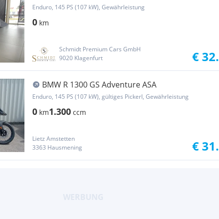
Enduro, 145 PS (107 kW), Gewährleistung
0
km
Schmidt Premium Cars GmbH
€ 32
9020 Klagenfurt
BMW R 1300 GS Adventure ASA
Enduro, 145 PS (107 kW), gültiges Pickerl, Gewährleistung
0
1.300
km
ccm
Lietz Amstetten
€ 31
3363 Hausmening