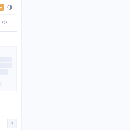
en
5.576