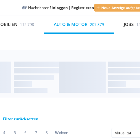
Nachrichten
Einloggen
|
Registrieren
Neue Anzeige aufgeb
OBILIEN
AUTO & MOTOR
JOBS
112.798
207.379
1
Filter zurücksetzen
4
5
6
7
8
Weiter