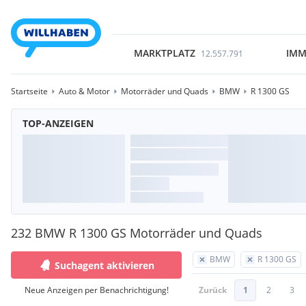
MARKTPLATZ
IMM
12.557.791
Startseite
Auto & Motor
Motorräder und Quads
BMW
R 1300 GS
TOP-ANZEIGEN
232 BMW R 1300 GS Motorräder und Quads
BMW
R 1300 GS
Suchagent aktivieren
Neue Anzeigen per Benachrichtigung!
Zurück
1
2
3