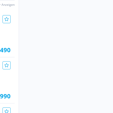
er Anzeigen
.490
.990