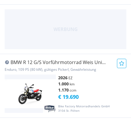
BMW R 12 G/S Vorführmotorrad Weis Uni
(6M84314)
Enduro, 109 PS (80 kW), gültiges Pickerl, Gewährleistung
2026
EZ
1.000
km
1.170
ccm
€ 19.690
Bike Factory Motorradhandels GmbH
3104 St. Pölten