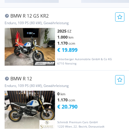
BMW R 12 GS KR2
Enduro, 109 PS (80 kW), Gewährleistung
2025
EZ
1.000
km
1.170
ccm
€ 19.899
Unterberger Automobile GmbH & Co KG
6710 Nenzing
BMW R 12
Enduro, 109 PS (80 kW), Gewährleistung
0
km
1.170
ccm
€ 20.790
Schmidt Premium Cars GmbH
1220 Wien, 22. Bezirk, Donaustadt