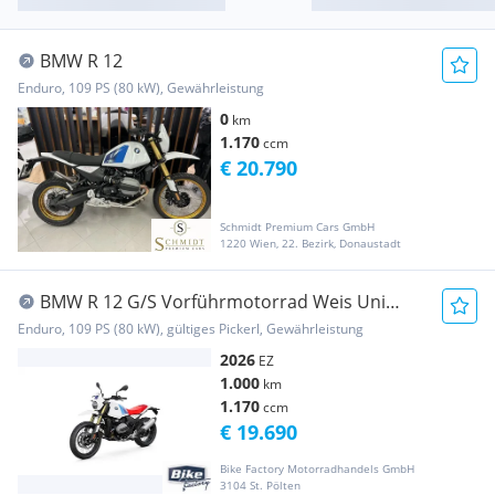
BMW R 12
Enduro, 109 PS (80 kW), Gewährleistung
0
km
1.170
ccm
€ 20.790
Schmidt Premium Cars GmbH
1220 Wien, 22. Bezirk, Donaustadt
BMW R 12 G/S Vorführmotorrad Weis Uni
(6M84314)
Enduro, 109 PS (80 kW), gültiges Pickerl, Gewährleistung
2026
EZ
1.000
km
1.170
ccm
€ 19.690
Bike Factory Motorradhandels GmbH
3104 St. Pölten