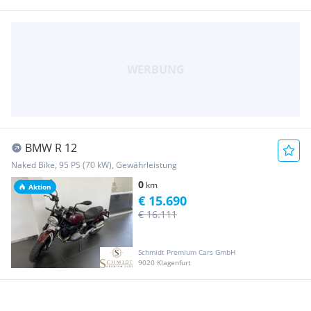
BMW R 12
Naked Bike, 95 PS (70 kW), Gewährleistung
0
km
Aktion
€ 15.690
€ 16.111
Schmidt Premium Cars GmbH
9020 Klagenfurt