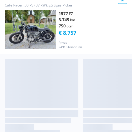
Cafe Racer, 50 PS (37 kW), gültiges Pickerl
1977
EZ
3.745
km
750
ccm
€ 8.757
Privat
2491 Steinbrunn