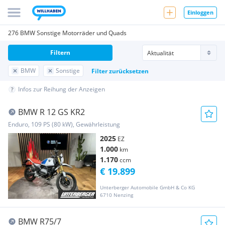
Einloggen
276 BMW Sonstige Motorräder und Quads
Filtern
BMW
Sonstige
Filter zurücksetzen
Infos zur Reihung der Anzeigen
BMW R 12 GS KR2
Enduro, 109 PS (80 kW), Gewährleistung
2025
EZ
1.000
km
1.170
ccm
€ 19.899
Unterberger Automobile GmbH & Co KG
6710 Nenzing
BMW R75/7