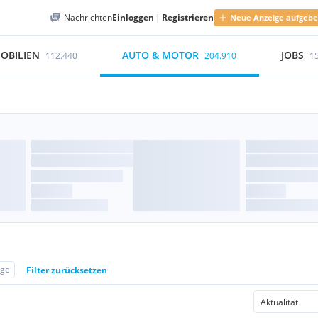
Nachrichten
Einloggen
|
Registrieren
Neue Anzeige aufgeb
OBILIEN
AUTO & MOTOR
JOBS
112.440
204.910
1
ige
Filter zurücksetzen