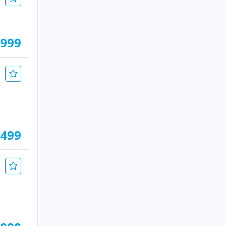
.999
.499