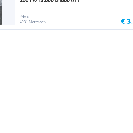
2001
15.000
600
EZ
km
ccm
Privat
€ 3
4931 Mettmach