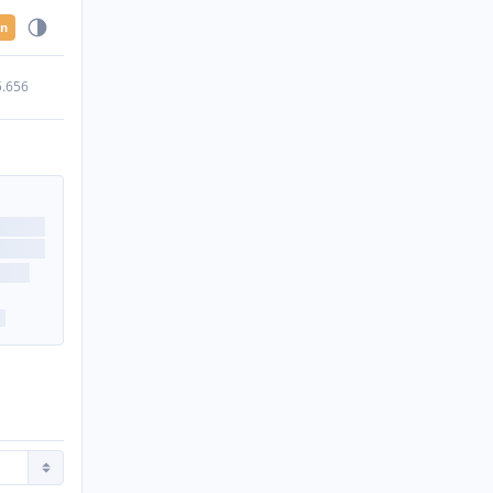
en
5.656