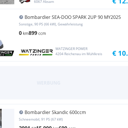
€ 12
6067 Absam
Bombardier SEA-DOO SPARK 2UP 90 MY2025
Sonstige, 90 PS (66 kW), Gewährleistung
0
899
km
ccm
WATZINGER POWER
€ 10
4204 Reichenau im Mühlkreis
Bombardier Skandic 600ccm
Schneemobil, 91 PS (67 kW)