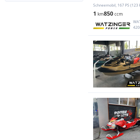
Schneemobil, 167 PS (123 
1
850
km
ccm
WA
420