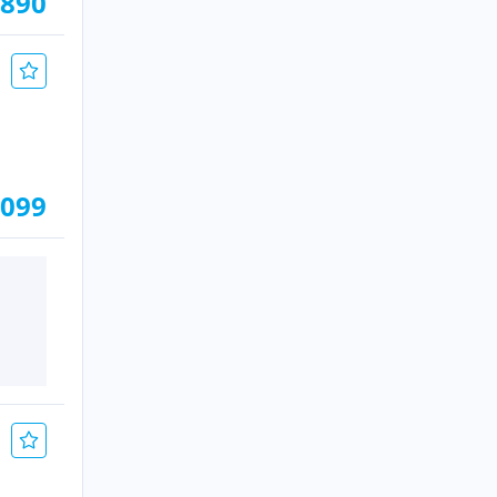
.890
.099