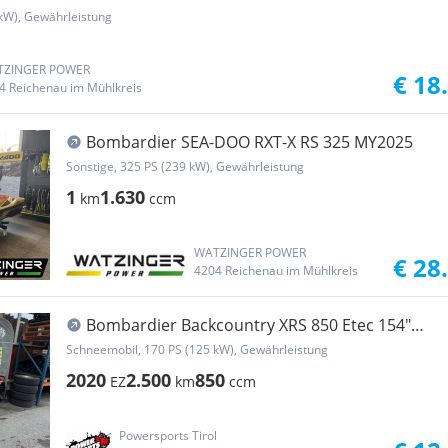
kW), Gewährleistung
TZINGER POWER
€ 18
4 Reichenau im Mühlkreis
Bombardier SEA-DOO RXT-X RS 325 MY2025
Sonstige, 325 PS (239 kW), Gewährleistung
1
1.630
km
ccm
WATZINGER POWER
€ 28
4204 Reichenau im Mühlkreis
Bombardier Backcountry XRS 850 Etec 154"
2020
Schneemobil, 170 PS (125 kW), Gewährleistung
2020
2.500
850
EZ
km
ccm
Powersports Tirol