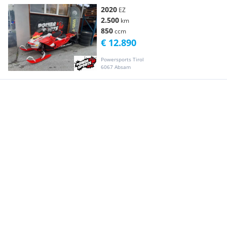
2020
EZ
2.500
km
850
ccm
€ 12.890
Powersports Tirol
6067 Absam