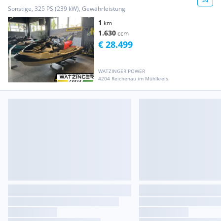
Sonstige, 325 PS (239 kW), Gewährleistung
1
km
1.630
ccm
€ 28.499
WATZINGER POWER
4204 Reichenau im Mühlkreis