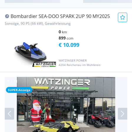
Bombardier SEA-DOO SPARK 2UP 90 MY2025
Sonstige, 90 PS (66 kW), Gewährleistung
0
km
899
ccm
€ 10.099
WATZINGER POWER
4204 Reichenau im Mühlkreis
SUPER-Anzeige