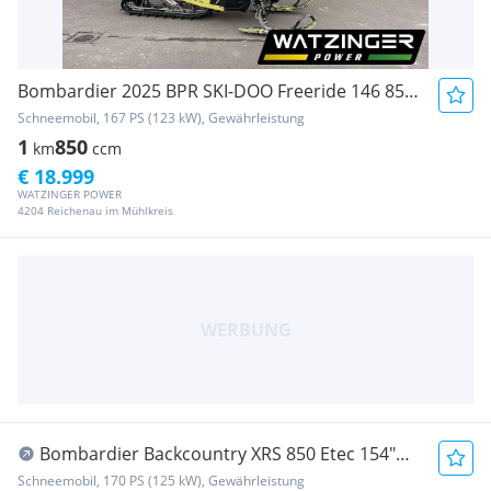
Bombardier 2025 BPR SKI-DOO Freeride 146 850 E-TEC ** LAGE...
Schneemobil, 167 PS (123 kW), Gewährleistung
1
850
km
ccm
€ 18.999
WATZINGER POWER
4204 Reichenau im Mühlkreis
Bombardier Backcountry XRS 850 Etec 154"
2020
Schneemobil, 170 PS (125 kW), Gewährleistung