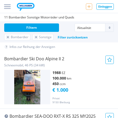
Einloggen
11 Bombardier Sonstige Motorräder und Quads
Filtern
Bombardier
Sonstige
Filter zurücksetzen
Infos zur Reihung der Anzeigen
Bombardier Ski Doo Alpine II 2
Schneemobil, 46 PS (34 kW)
1988
EZ
100.000
km
450
ccm
€ 1.000
Privat
9150 Bleiburg
Bombardier SEA-DOO RXT-X RS 325 MY2025