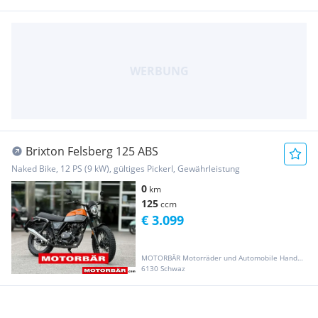
Brixton Felsberg 125 ABS
Naked Bike, 12 PS (9 kW), gültiges Pickerl, Gewährleistung
0
km
125
ccm
€ 3.099
MOTORBÄR Motorräder und Automobile Handelsgesellschaft m.b.H.
6130 Schwaz