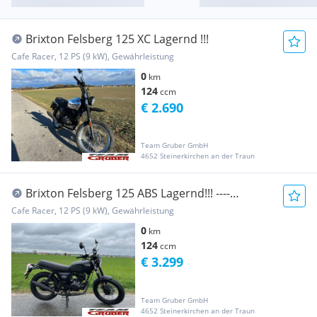
Brixton Felsberg 125 XC Lagernd !!!
Cafe Racer, 12 PS (9 kW), Gewährleistung
0
km
124
ccm
€ 2.690
Team Gruber GmbH
4652 Steinerkirchen an der Traun
Brixton Felsberg 125 ABS Lagernd!!! ----
Sommer-Aktion----
Cafe Racer, 12 PS (9 kW), Gewährleistung
0
km
124
ccm
€ 3.299
Team Gruber GmbH
4652 Steinerkirchen an der Traun