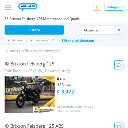
Einloggen
56 Brixton Felsberg 125 Motorräder und Quads
Filtern
Brixton
Felsberg 125
Filter zurücksetzen
Infos zur Reihung der Anzeigen
Brixton Felsberg 125
Cafe Racer, 11 PS (8 kW), Gewährleistung
0
km
125
ccm
€ 3.077
Skotschnigg Quad ATV UTV
8463 Leutschach
Brixton Felsberg 125 ABS