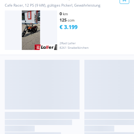
Modell
Cafe Racer, 12 PS (9 kW), gültiges Pickerl, Gewährleistung
0
km
125
ccm
€ 3.199
2Rad Laller
8261 Sinabelkirchen