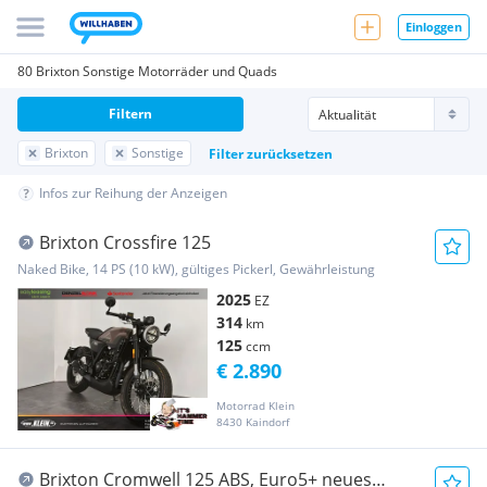
Einloggen
80 Brixton Sonstige Motorräder und Quads
Filtern
Brixton
Sonstige
Filter zurücksetzen
Infos zur Reihung der Anzeigen
Brixton Crossfire 125
Naked Bike, 14 PS (10 kW), gültiges Pickerl, Gewährleistung
2025
EZ
314
km
125
ccm
€ 2.890
Motorrad Klein
8430 Kaindorf
Brixton Cromwell 125 ABS, Euro5+ neues