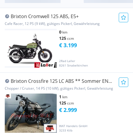
Brixton Cromwell 125 ABS, E5+
Cafe Racer, 12 PS (9 kW), gültiges Pickerl, Gewährleistung
0
km
125
ccm
€ 3.199
2Rad Laller
8261 Sinabelkirchen
Brixton Crossfire 125 LC ABS ** Sommer END -
AKTION ** Gültig bis 26.10.2025 und solange
Chopper / Cruiser, 14 PS (10 kW), gültiges Pickerl, Gewährleistung
Verfügbar !! ** Das NEUE Crossfire Bike mit
1
km
unverkennbarem Design ** Sei SCHNELL und
125
ccm
sichere DIR eines der wenigen Verfügbaren
€ 2.999
Fahrzeugen !! ** Finanzierung möglich! ** Aktion
statt 3999€ um nur %%%
WAT Handels GmbH
3233 Kilb