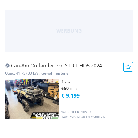
Can-Am Outlander Pro STD T HD5 2024
Quad, 41 PS (30 kW), Gewährleistung
1
km
650
ccm
€ 9.199
WATZINGER POWER
4204 Reichenau im Mühlkreis