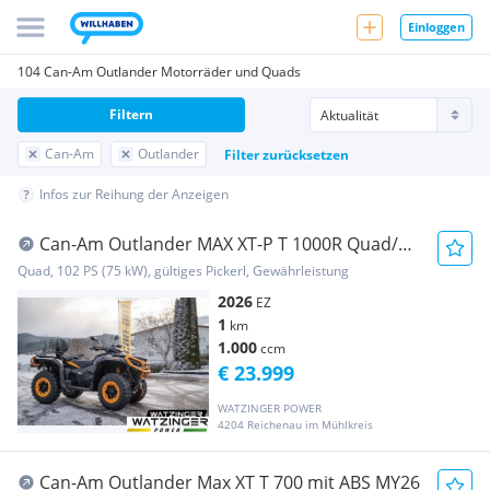
Einloggen
104 Can-Am Outlander Motorräder und Quads
Filtern
Can-Am
Outlander
Filter zurücksetzen
Infos zur Reihung der Anzeigen
Can-Am Outlander MAX XT-P T 1000R Quad/
ATV SAS ELEKTR...
Quad, 102 PS (75 kW), gültiges Pickerl, Gewährleistung
2026
EZ
1
km
1.000
ccm
€ 23.999
WATZINGER POWER
4204 Reichenau im Mühlkreis
Can-Am Outlander Max XT T 700 mit ABS MY26