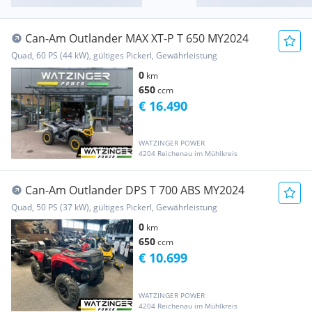
Can-Am Outlander MAX XT-P T 650 MY2024
Quad, 60 PS (44 kW), gültiges Pickerl, Gewährleistung
0
km
650
ccm
€ 16.490
WATZINGER POWER
4204 Reichenau im Mühlkreis
Can-Am Outlander DPS T 700 ABS MY2024
Quad, 50 PS (37 kW), gültiges Pickerl, Gewährleistung
0
km
650
ccm
€ 10.699
WATZINGER POWER
4204 Reichenau im Mühlkreis