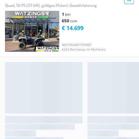
Quad, 50 PS (37 kW), gültiges Pickerl, Gewährleistung
1
km
650
ccm
€ 14.699
WATZINGER POWER
4204 Reichenau im Mühlkreis