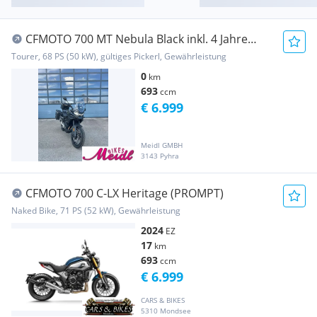
CFMOTO 700 MT Nebula Black inkl. 4 Jahre
Garantie! +++...
Tourer, 68 PS (50 kW), gültiges Pickerl, Gewährleistung
0
km
693
ccm
€ 6.999
Meidl GMBH
3143 Pyhra
CFMOTO 700 C-LX Heritage (PROMPT)
Naked Bike, 71 PS (52 kW), Gewährleistung
2024
EZ
17
km
693
ccm
€ 6.999
CARS & BIKES
5310 Mondsee