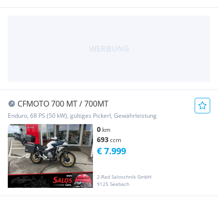
CFMOTO 700 MT / 700MT
Enduro, 68 PS (50 kW), gültiges Pickerl, Gewährleistung
0
km
693
ccm
€ 7.999
2-Rad Saloschnik GmbH
9125 Seebach