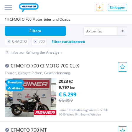
Einloggen
14 CFMOTO 700 Motorräder und Quads
Filtern
CFMOTO
700
Filter zurücksetzen
Infos zur Reihung der Anzeigen
CFMOTO 700 CFMOTO 700 CL-X
Tourer, gültiges Pickerl, Gewährleistung
2023
EZ
Premium
9.797
km
Aktion
€ 5.299
€ 5.899
Rainer Kraftfahrzeughandels GmbH
1040 Wien, 04. Bezirk, Wieden
CFMOTO 700 MT