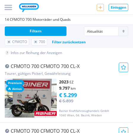
Einloggen
14 CFMOTO 700 Motorräder und Quads
Filtern
CFMOTO
700
Filter zurücksetzen
Infos zur Reihung der Anzeigen
CFMOTO 700 CFMOTO 700 CL-X
Tourer, gültiges Pickerl, Gewährleistung
2023
EZ
Premium
9.797
km
Aktion
€ 5.299
€ 5.899
Rainer Kraftfahrzeughandels GmbH
1040 Wien, 04. Bezirk, Wieden
CFMOTO 700 CFMOTO 700 CL-X