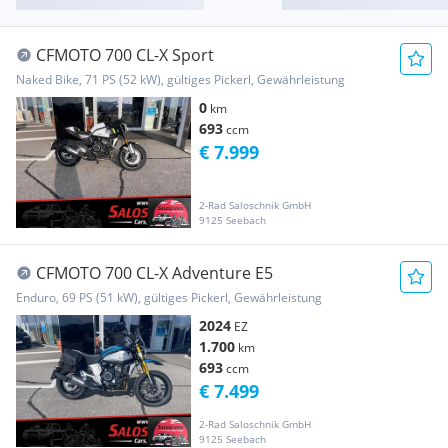
CFMOTO 700 CL-X Sport
Naked Bike, 71 PS (52 kW), gültiges Pickerl, Gewährleistung
0
km
693
ccm
€ 7.999
2-Rad Saloschnik GmbH
9125 Seebach
CFMOTO 700 CL-X Adventure E5
Enduro, 69 PS (51 kW), gültiges Pickerl, Gewährleistung
2024
EZ
1.700
km
693
ccm
€ 7.499
2-Rad Saloschnik GmbH
9125 Seebach