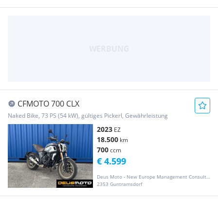
CFMOTO 700 CLX
Naked Bike, 73 PS (54 kW), gültiges Pickerl, Gewährleistung
2023
EZ
18.500
km
700
ccm
€ 4.599
Deus Moto - New Europe Management Consulting GmbH
2353 Guntramsdorf