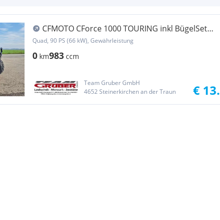
CFMOTO CForce 1000 TOURING inkl BügelSet
vo+hi ABS --Lagernd-...
Quad, 90 PS (66 kW), Gewährleistung
0
983
km
ccm
Team Gruber GmbH
€ 13
4652 Steinerkirchen an der Traun