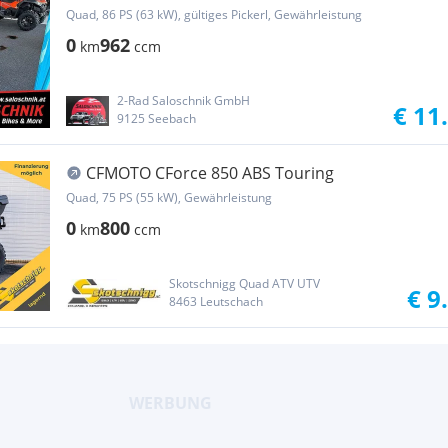
Quad, 86 PS (63 kW), gültiges Pickerl, Gewährleistung
0
962
km
ccm
2-Rad Saloschnik GmbH
€ 11
9125 Seebach
CFMOTO CForce 850 ABS Touring
Quad, 75 PS (55 kW), Gewährleistung
0
800
km
ccm
Skotschnigg Quad ATV UTV
€ 9
8463 Leutschach