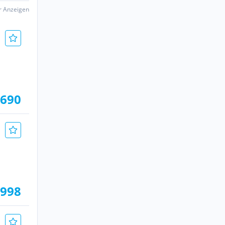
er Anzeigen
.690
.998