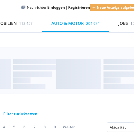
Nachrichten
Einloggen
|
Registrieren
Neue Anzeige aufgeb
OBILIEN
AUTO & MOTOR
JOBS
112.457
204.974
1
Filter zurücksetzen
4
5
6
7
8
9
Weiter