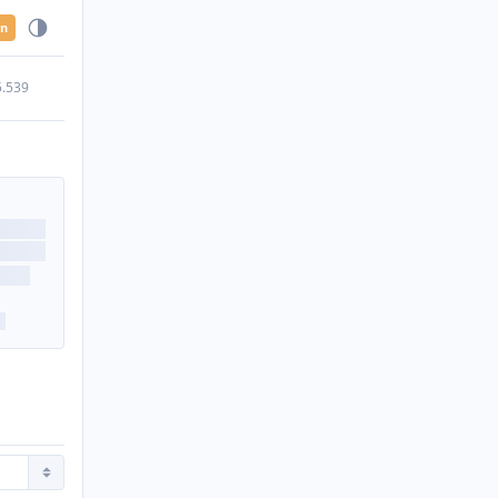
en
5.539