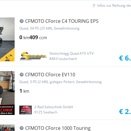
Infos zur Reihung d
CFMOTO CForce C4 TOURING EPS
Quad, 34 PS (25 kW), Gewährleistung
0
409
km
ccm
Skotschnigg Quad ATV UTV
€ 6
8463 Leutschach
CFMOTO CForce EV110
Quad, 3 PS (2 kW), gültiges Pickerl, Gewährleistung
1
km
2-Rad Saloschnik GmbH
€ 2
9125 Seebach
CFMOTO CForce 1000 Touring