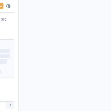
en
5.586