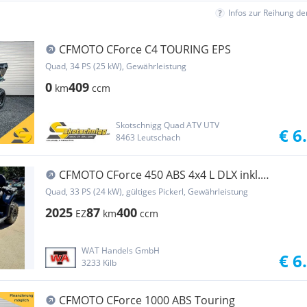
Infos zur Reihung d
CFMOTO CForce C4 TOURING EPS
Quad, 34 PS (25 kW), Gewährleistung
0
409
km
ccm
Skotschnigg Quad ATV UTV
€ 6
8463 Leutschach
CFMOTO CForce 450 ABS 4x4 L DLX inkl.
Schneeschild 150cm
Quad, 33 PS (24 kW), gültiges Pickerl, Gewährleistung
2025
87
400
EZ
km
ccm
WAT Handels GmbH
€ 6
3233 Kilb
CFMOTO CForce 1000 ABS Touring