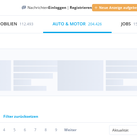
Nachrichten
Einloggen
|
Registrieren
Neue Anzeige aufgeb
OBILIEN
AUTO & MOTOR
JOBS
112.493
204.426
1
Filter zurücksetzen
4
5
6
7
8
9
Weiter