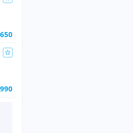
.650
.990