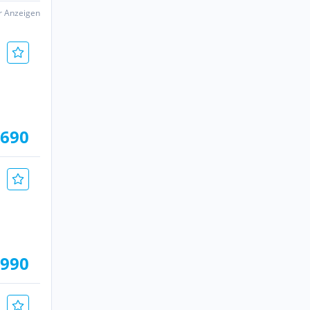
er Anzeigen
.690
.990