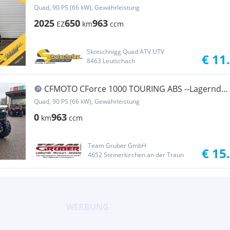
Quad, 90 PS (66 kW), Gewährleistung
2025
650
963
EZ
km
ccm
Skotschnigg Quad ATV UTV
€ 11
8463 Leutschach
CFMOTO CForce 1000 TOURING ABS --Lagernd-
JägerEdition
Quad, 90 PS (66 kW), Gewährleistung
0
963
km
ccm
Team Gruber GmbH
€ 15
4652 Steinerkirchen an der Traun