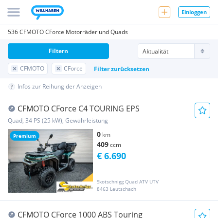
Einloggen
536 CFMOTO CForce Motorräder und Quads
Filtern
CFMOTO
CForce
Filter zurücksetzen
Infos zur Reihung der Anzeigen
CFMOTO CForce C4 TOURING EPS
Quad, 34 PS (25 kW), Gewährleistung
0
km
Premium
409
ccm
€ 6.690
Skotschnigg Quad ATV UTV
8463 Leutschach
CFMOTO CForce 1000 ABS Touring