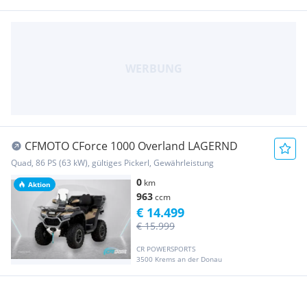
CFMOTO CForce 1000 Overland LAGERND
Quad, 86 PS (63 kW), gültiges Pickerl, Gewährleistung
0
km
Aktion
963
ccm
€ 14.499
€ 15.999
CR POWERSPORTS
3500 Krems an der Donau