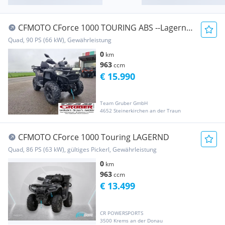
CFMOTO CForce 1000 TOURING ABS --Lagernd-
JägerEdition
Quad, 90 PS (66 kW), Gewährleistung
0
km
963
ccm
€ 15.990
Team Gruber GmbH
4652 Steinerkirchen an der Traun
CFMOTO CForce 1000 Touring LAGERND
Quad, 86 PS (63 kW), gültiges Pickerl, Gewährleistung
0
km
963
ccm
€ 13.499
CR POWERSPORTS
3500 Krems an der Donau