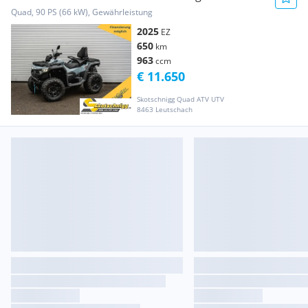
Quad, 90 PS (66 kW), Gewährleistung
2025
EZ
650
km
963
ccm
€ 11.650
Skotschnigg Quad ATV UTV
8463 Leutschach