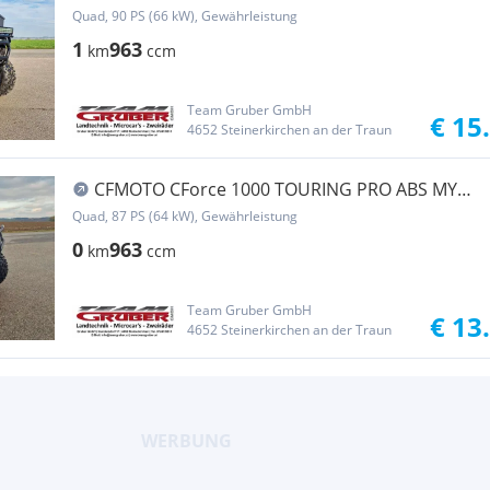
JägerEdition Vollausstattung
Quad, 90 PS (66 kW), Gewährleistung
1
963
km
ccm
Team Gruber GmbH
€ 15
4652 Steinerkirchen an der Traun
CFMOTO CForce 1000 TOURING PRO ABS MY
2026 Lagernd inkl. Koff...
Quad, 87 PS (64 kW), Gewährleistung
0
963
km
ccm
Team Gruber GmbH
€ 13
4652 Steinerkirchen an der Traun