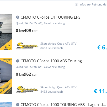
Infos zur Reihung d
CFMOTO CForce C4 TOURING EPS
Quad, 34 PS (25 kW), Gewährleistung
0
409
km
ccm
Skotschnigg Quad ATV UTV
€ 6
8463 Leutschach
CFMOTO CForce 1000 ABS Touring
Quad, 90 PS (66 kW), Gewährleistung
0
962
km
ccm
Skotschnigg Quad ATV UTV
€ 11
8463 Leutschach
CFMOTO CForce 1000 TOURING ABS --Lagernd-