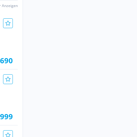
er Anzeigen
.690
.999