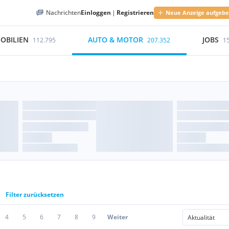
Nachrichten
Einloggen
|
Registrieren
Neue Anzeige aufgeb
OBILIEN
AUTO & MOTOR
JOBS
112.795
207.352
1
Filter zurücksetzen
4
5
6
7
8
9
Weiter