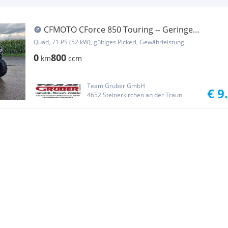
CFMOTO CForce 850 Touring -- Geringe
Stückzahl TOP Pre...
Quad, 71 PS (52 kW), gültiges Pickerl, Gewährleistung
0
800
km
ccm
Team Gruber GmbH
€ 9
4652 Steinerkirchen an der Traun