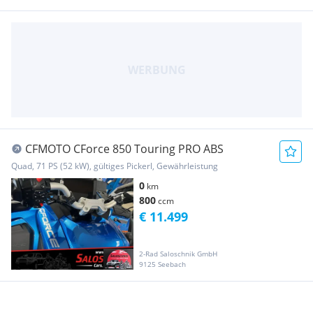
CFMOTO CForce 850 Touring PRO ABS
Quad, 71 PS (52 kW), gültiges Pickerl, Gewährleistung
0
km
800
ccm
€ 11.499
2-Rad Saloschnik GmbH
9125 Seebach