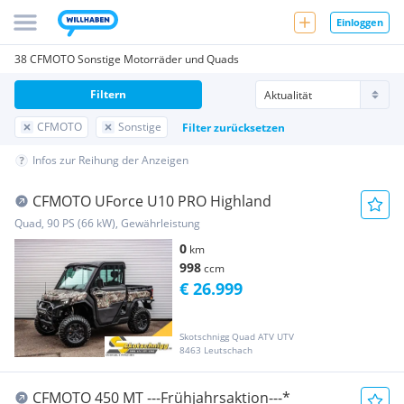
Einloggen
38 CFMOTO Sonstige Motorräder und Quads
Filtern
CFMOTO
Sonstige
Filter zurücksetzen
Infos zur Reihung der Anzeigen
CFMOTO UForce U10 PRO Highland
Quad, 90 PS (66 kW), Gewährleistung
0
km
998
ccm
€ 26.999
Skotschnigg Quad ATV UTV
8463 Leutschach
CFMOTO 450 MT ---Frühjahrsaktion---*