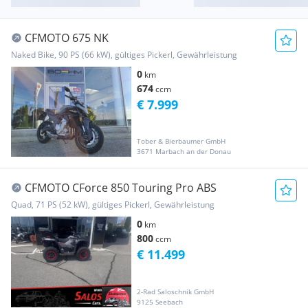
CFMOTO 675 NK
Naked Bike, 90 PS (66 kW), gültiges Pickerl, Gewährleistung
0
km
674
ccm
€ 7.999
Tober & Bierbaumer GmbH
3671 Marbach an der Donau
CFMOTO CForce 850 Touring Pro ABS
Quad, 71 PS (52 kW), gültiges Pickerl, Gewährleistung
0
km
800
ccm
€ 11.499
2-Rad Saloschnik GmbH
9125 Seebach