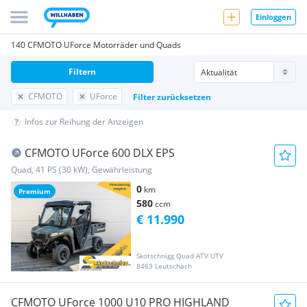
Einloggen
140 CFMOTO UForce Motorräder und Quads
Filtern
CFMOTO
UForce
Filter zurücksetzen
Infos zur Reihung der Anzeigen
CFMOTO UForce 600 DLX EPS
Quad, 41 PS (30 kW), Gewährleistung
0
km
Premium
580
ccm
€ 11.990
Skotschnigg Quad ATV UTV
8463 Leutschach
CFMOTO UForce 1000 U10 PRO HIGHLAND