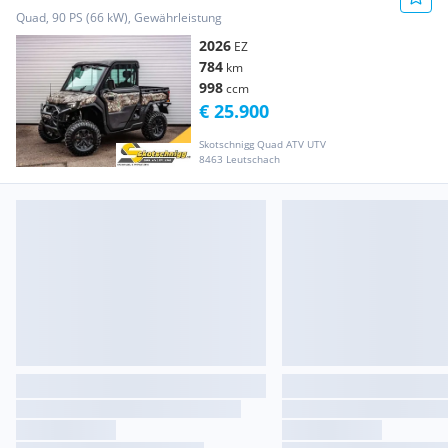
Quad, 90 PS (66 kW), Gewährleistung
2026
EZ
784
km
998
ccm
€ 25.900
Skotschnigg Quad ATV UTV
8463 Leutschach