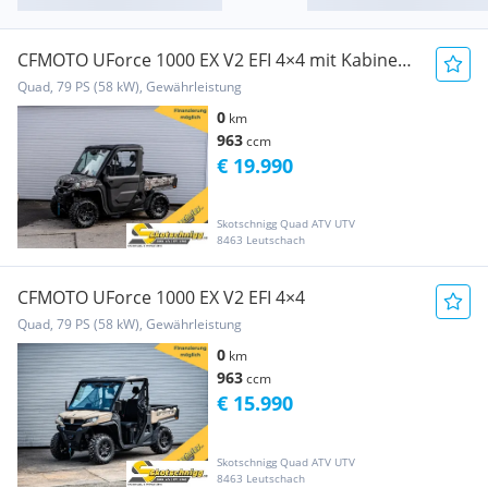
CFMOTO UForce 1000 EX V2 EFI 4×4 mit Kabine
und Heizung
Quad, 79 PS (58 kW), Gewährleistung
0
km
963
ccm
€ 19.990
Skotschnigg Quad ATV UTV
8463 Leutschach
CFMOTO UForce 1000 EX V2 EFI 4×4
Quad, 79 PS (58 kW), Gewährleistung
0
km
963
ccm
€ 15.990
Skotschnigg Quad ATV UTV
8463 Leutschach