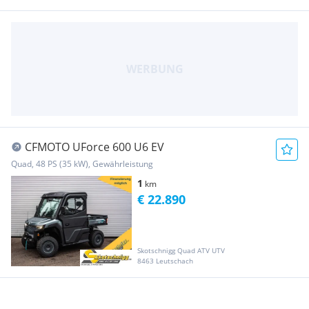
CFMOTO UForce 600 U6 EV
Quad, 48 PS (35 kW), Gewährleistung
1
km
€ 22.890
Skotschnigg Quad ATV UTV
8463 Leutschach