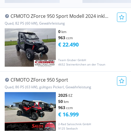
CFMOTO ZForce 950 Sport Modell 2024 inkl
Koffer hinten Vollka...
Quad, 82 PS (60 kW), Gewährleistung
0
km
963
ccm
€ 22.490
Team Gruber GmbH
4652 Steinerkirchen an der Traun
CFMOTO ZForce 950 Sport
Quad, 86 PS (63 kW), gültiges Pickerl, Gewährleistung
2025
EZ
50
km
963
ccm
€ 16.999
2-Rad Saloschnik GmbH
9125 Seebach