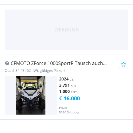
CFMOTO ZForce 1000SportR Tausch auch
möglich
Quad, 84 PS (62 kW), gültiges Pickerl
2024
EZ
3.791
km
1.000
ccm
€ 16.000
Privat
5020 Salzburg