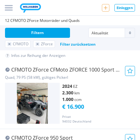
Einloggen
12 CFMOTO ZForce Motorräder und Quads
Filtern
CFMOTO
ZForce
Filter zurücksetzen
Infos zur Reihung der Anzeigen
CFMOTO ZForce CFMoto ZFORCE 1000 Sport -
nur 2300 KM KD NEU
Quad, 79 PS (58 kW), gültiges Pickerl
2024
EZ
2.300
km
1.000
ccm
€ 16.900
Privat
94032 Deutschland
CFMOTO ZForce 950 Sport