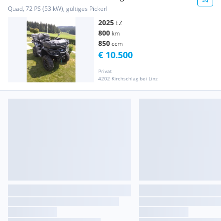
Quad, 72 PS (53 kW), gültiges Pickerl
2025
EZ
800
km
850
ccm
€ 10.500
Privat
4202 Kirchschlag bei Linz