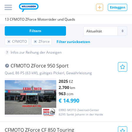
Einloggen
13 CFMOTO ZForce Motorräder und Quads
Filtern
CFMOTO
ZForce
Filter zurücksetzen
Infos zur Reihung der Anzeigen
CFMOTO ZForce 950 Sport
Quad, 86 PS (63 kW), gültiges Pickerl, Gewährleistung
2025
EZ
2.700
km
963
ccm
€ 14.990
ERRO MOTO Zweirad-Center
8295 Sankt Johann in der Haide
CFMOTO ZForce CF 850 Touring