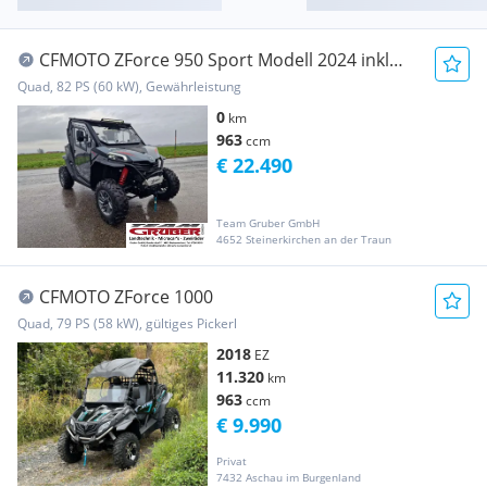
CFMOTO ZForce 950 Sport Modell 2024 inkl
Koffer hinten Vollka...
Quad, 82 PS (60 kW), Gewährleistung
0
km
963
ccm
€ 22.490
Team Gruber GmbH
4652 Steinerkirchen an der Traun
CFMOTO ZForce 1000
Quad, 79 PS (58 kW), gültiges Pickerl
2018
EZ
11.320
km
963
ccm
€ 9.990
Privat
7432 Aschau im Burgenland