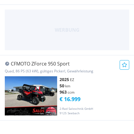
CFMOTO ZForce 950 Sport
Quad, 86 PS (63 kW), gültiges Pickerl, Gewährleistung
2025
EZ
50
km
963
ccm
€ 16.999
2-Rad Saloschnik GmbH
9125 Seebach