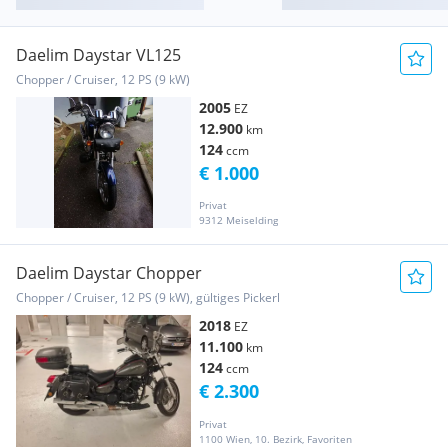
Daelim Daystar VL125
Chopper / Cruiser, 12 PS (9 kW)
2005
EZ
12.900
km
124
ccm
€ 1.000
Privat
9312 Meiselding
Daelim Daystar Chopper
Chopper / Cruiser, 12 PS (9 kW), gültiges Pickerl
2018
EZ
11.100
km
124
ccm
€ 2.300
Privat
1100 Wien, 10. Bezirk, Favoriten