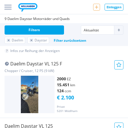
Einloggen
9 Daelim Daystar Motorräder und Quads
Filtern
Daelim
Daystar
Filter zurücksetzen
Infos zur Reihung der Anzeigen
Daelim Daystar VL 125 F
Chopper / Cruiser, 12 PS (9 kW)
2000
EZ
15.451
km
124
ccm
€ 2.100
Privat
5201 Mödlham
Daelim Daystar VL 125