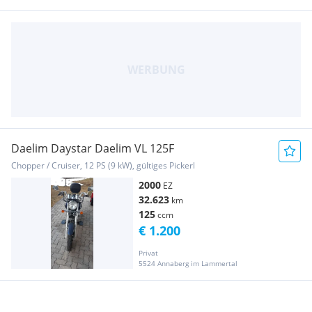
Daelim Daystar Daelim VL 125F
Chopper / Cruiser, 12 PS (9 kW), gültiges Pickerl
2000
EZ
32.623
km
125
ccm
€ 1.200
Privat
5524 Annaberg im Lammertal