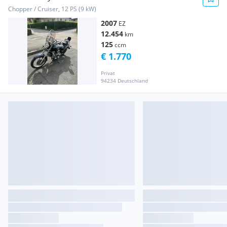
Chopper / Cruiser, 12 PS (9 kW)
2007
EZ
12.454
km
125
ccm
€ 1.770
Privat
94234 Deutschland