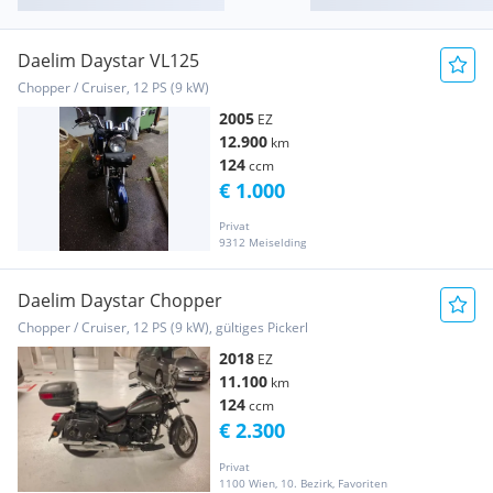
Daelim Daystar VL125
Chopper / Cruiser, 12 PS (9 kW)
2005
EZ
12.900
km
124
ccm
€ 1.000
Privat
9312 Meiselding
Daelim Daystar Chopper
Chopper / Cruiser, 12 PS (9 kW), gültiges Pickerl
2018
EZ
11.100
km
124
ccm
€ 2.300
Privat
1100 Wien, 10. Bezirk, Favoriten