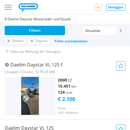
Einloggen
8 Daelim Daystar Motorräder und Quads
Filtern
Daelim
Daystar
Filter zurücksetzen
Infos zur Reihung der Anzeigen
Daelim Daystar VL 125 F
Chopper / Cruiser, 12 PS (9 kW)
2000
EZ
15.451
km
124
ccm
€ 2.100
Privat
5201 Mödlham
Daelim Daystar VL 125