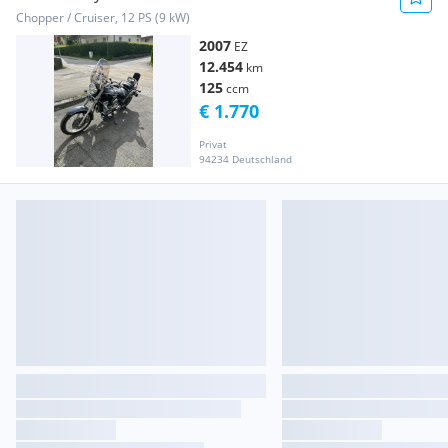
Chopper / Cruiser, 12 PS (9 kW)
2007
EZ
12.454
km
125
ccm
€ 1.770
Privat
94234 Deutschland