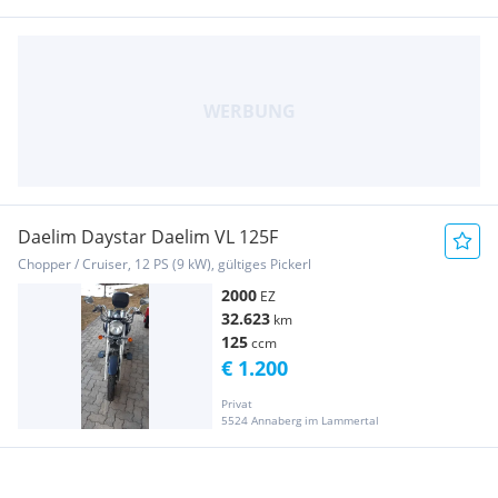
Daelim Daystar Daelim VL 125F
Chopper / Cruiser, 12 PS (9 kW), gültiges Pickerl
2000
EZ
32.623
km
125
ccm
€ 1.200
Privat
5524 Annaberg im Lammertal