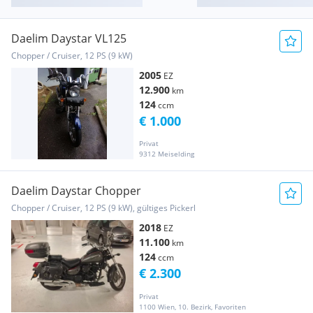
Daelim Daystar VL125
Chopper / Cruiser, 12 PS (9 kW)
2005
EZ
12.900
km
124
ccm
€ 1.000
Privat
9312 Meiselding
Daelim Daystar Chopper
Chopper / Cruiser, 12 PS (9 kW), gültiges Pickerl
2018
EZ
11.100
km
124
ccm
€ 2.300
Privat
1100 Wien, 10. Bezirk, Favoriten