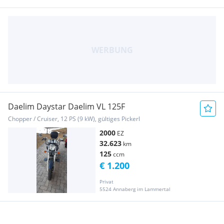
Daelim Daystar Daelim VL 125F
Chopper / Cruiser, 12 PS (9 kW), gültiges Pickerl
2000
EZ
32.623
km
125
ccm
€ 1.200
Privat
5524 Annaberg im Lammertal