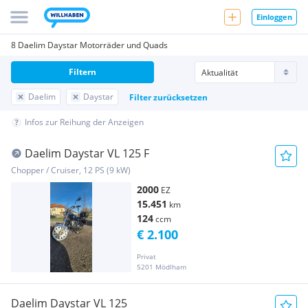
Einloggen
8 Daelim Daystar Motorräder und Quads
Filtern
Daelim
Daystar
Filter zurücksetzen
Infos zur Reihung der Anzeigen
Daelim Daystar VL 125 F
Chopper / Cruiser, 12 PS (9 kW)
2000
EZ
15.451
km
124
ccm
€ 2.100
Privat
5201 Mödlham
Daelim Daystar VL 125