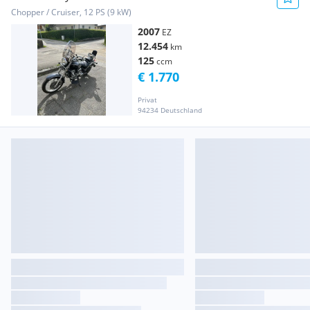
Chopper / Cruiser, 12 PS (9 kW)
2007
EZ
12.454
km
125
ccm
€ 1.770
Privat
94234 Deutschland