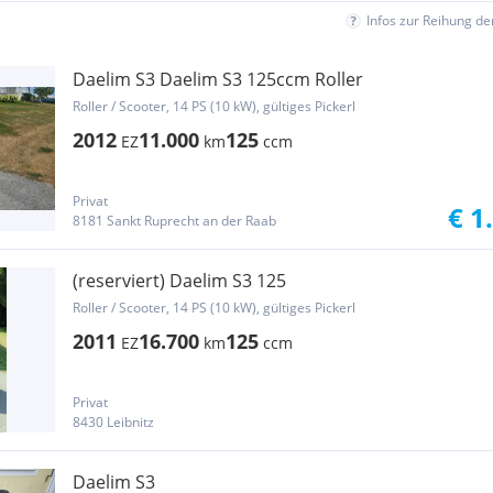
Infos zur Reihung d
Daelim S3 Daelim S3 125ccm Roller
Roller / Scooter, 14 PS (10 kW), gültiges Pickerl
2012
11.000
125
EZ
km
ccm
Privat
€ 1
8181 Sankt Ruprecht an der Raab
(reserviert) Daelim S3 125
Roller / Scooter, 14 PS (10 kW), gültiges Pickerl
2011
16.700
125
EZ
km
ccm
Privat
8430 Leibnitz
Daelim S3