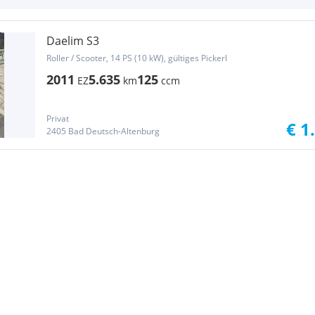
Daelim S3
Roller / Scooter, 14 PS (10 kW), gültiges Pickerl
2011
5.635
125
EZ
km
ccm
Privat
€ 1
2405 Bad Deutsch-Altenburg