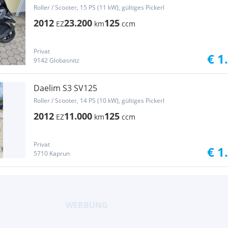
Roller / Scooter, 15 PS (11 kW), gültiges Pickerl
2012
23.200
125
EZ
km
ccm
Privat
€ 1
9142 Globasnitz
Daelim S3 SV125
Roller / Scooter, 14 PS (10 kW), gültiges Pickerl
2012
11.000
125
EZ
km
ccm
Privat
€ 1
5710 Kaprun