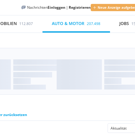
Nachrichten
Einloggen
|
Registrieren
Neue Anzeige aufgeb
OBILIEN
AUTO & MOTOR
JOBS
112.807
207.498
1
er zurücksetzen