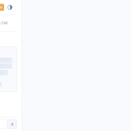
en
5.598