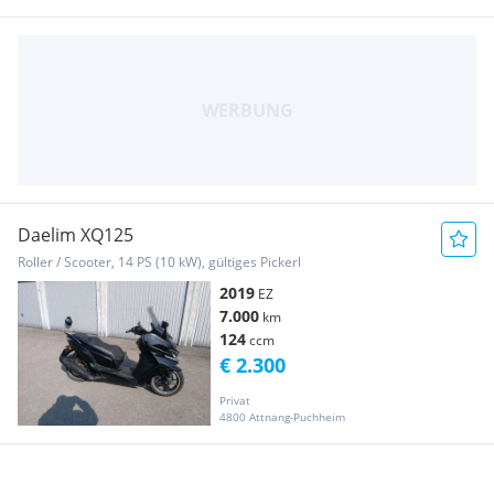
Daelim XQ125
Roller / Scooter, 14 PS (10 kW), gültiges Pickerl
2019
EZ
7.000
km
124
ccm
€ 2.300
Privat
4800 Attnang-Puchheim