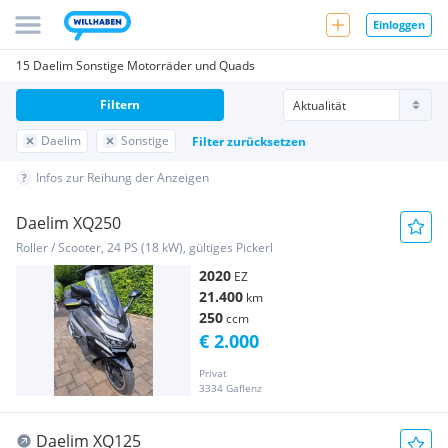
Einloggen
15 Daelim Sonstige Motorräder und Quads
Filtern
Daelim
Sonstige
Filter zurücksetzen
Infos zur Reihung der Anzeigen
Daelim XQ250
Roller / Scooter, 24 PS (18 kW), gültiges Pickerl
2020
EZ
21.400
km
250
ccm
€ 2.000
Privat
3334 Gaflenz
Daelim XQ125