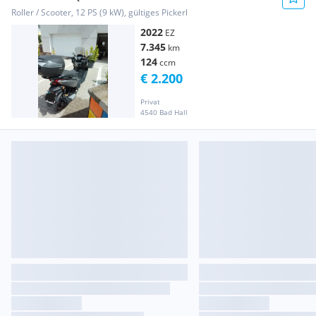
Roller / Scooter, 12 PS (9 kW), gültiges Pickerl
2022
EZ
7.345
km
124
ccm
€ 2.200
Privat
4540 Bad Hall