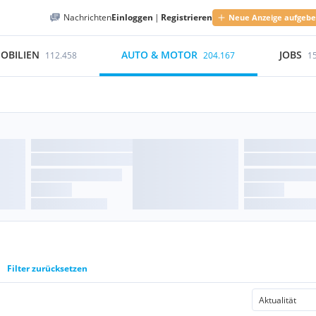
Nachrichten
Einloggen
|
Registrieren
Neue Anzeige aufgeb
OBILIEN
AUTO & MOTOR
JOBS
112.458
204.167
1
Filter zurücksetzen