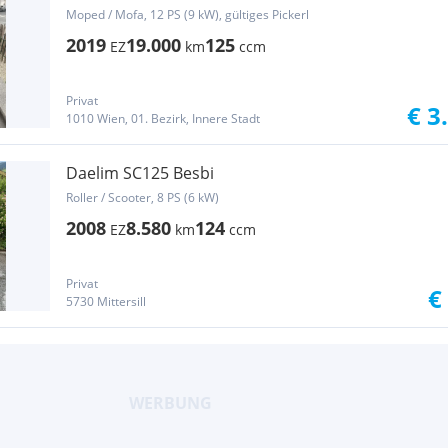
Moped / Mofa, 12 PS (9 kW), gültiges Pickerl
2019
19.000
125
EZ
km
ccm
Privat
€ 3
1010 Wien, 01. Bezirk, Innere Stadt
Daelim SC125 Besbi
Roller / Scooter, 8 PS (6 kW)
2008
8.580
124
EZ
km
ccm
Privat
€
5730 Mittersill