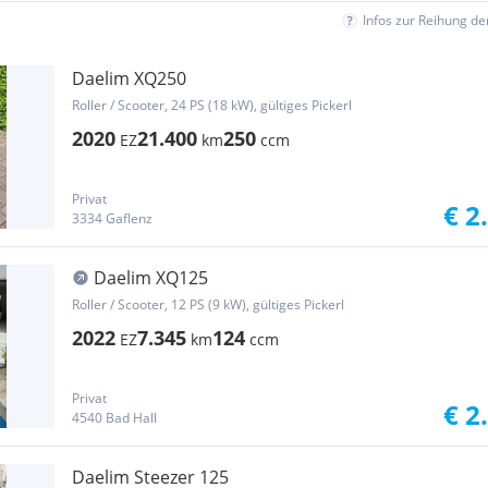
Infos zur Reihung d
Daelim XQ250
Roller / Scooter, 24 PS (18 kW), gültiges Pickerl
2020
21.400
250
EZ
km
ccm
Privat
€ 2
3334 Gaflenz
Daelim XQ125
Roller / Scooter, 12 PS (9 kW), gültiges Pickerl
2022
7.345
124
EZ
km
ccm
Privat
€ 2
4540 Bad Hall
Daelim Steezer 125