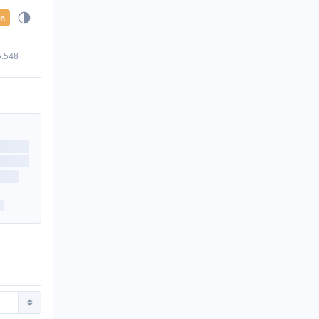
en
5.548