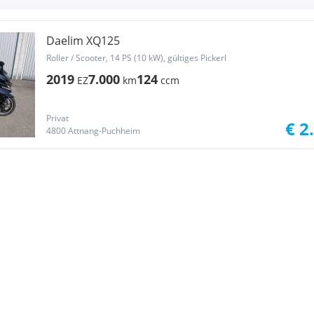
Daelim XQ125
Roller / Scooter, 14 PS (10 kW), gültiges Pickerl
2019
7.000
124
EZ
km
ccm
Privat
€ 2
4800 Attnang-Puchheim