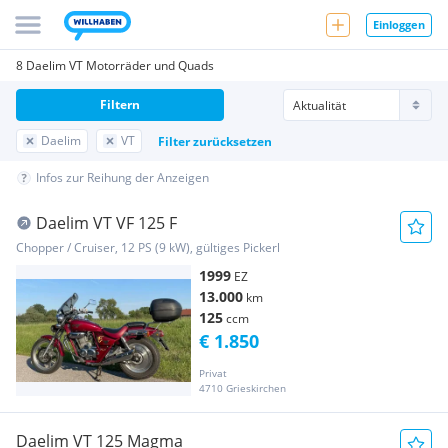
Einloggen
8 Daelim VT Motorräder und Quads
Filtern
Daelim
VT
Filter zurücksetzen
Infos zur Reihung der Anzeigen
Daelim VT VF 125 F
Chopper / Cruiser, 12 PS (9 kW), gültiges Pickerl
1999
EZ
13.000
km
125
ccm
€ 1.850
Privat
4710 Grieskirchen
Daelim VT 125 Magma