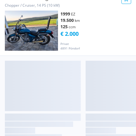
Chopper / Cruiser, 14 PS (10 kW)
1999
EZ
19.500
km
125
ccm
€ 2.000
Privat
4891 Pöndorf