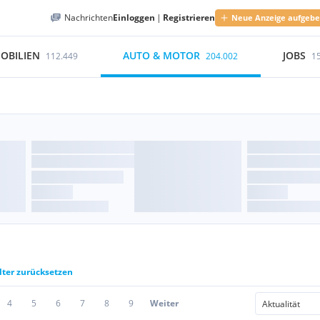
Nachrichten
Einloggen
|
Registrieren
Neue Anzeige aufgeb
OBILIEN
AUTO & MOTOR
JOBS
112.449
204.002
1
lter zurücksetzen
4
5
6
7
8
9
Weiter