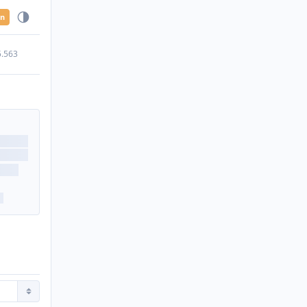
en
5.563