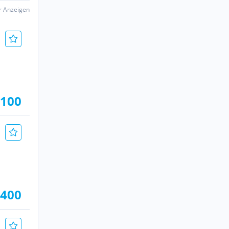
er Anzeigen
.100
.400