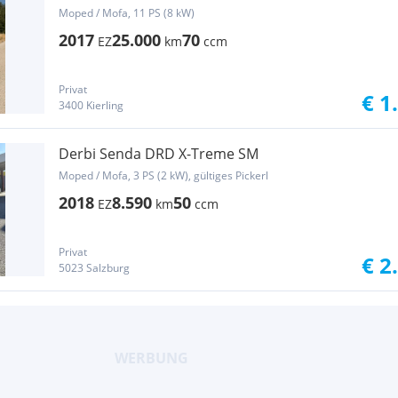
Moped / Mofa, 11 PS (8 kW)
2017
25.000
70
EZ
km
ccm
Privat
€ 1
3400 Kierling
Derbi Senda DRD X-Treme SM
Moped / Mofa, 3 PS (2 kW), gültiges Pickerl
2018
8.590
50
EZ
km
ccm
Privat
€ 2
5023 Salzburg