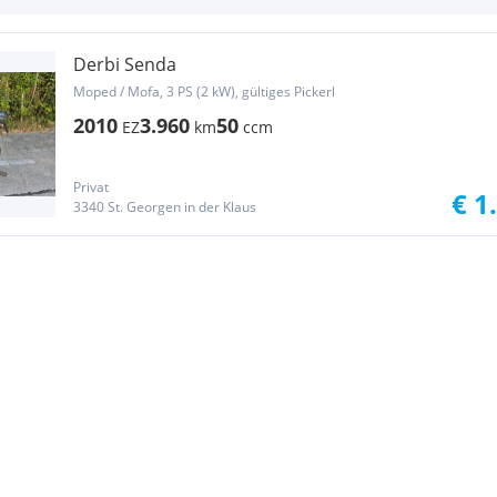
Derbi Senda
Moped / Mofa, 3 PS (2 kW), gültiges Pickerl
2010
3.960
50
EZ
km
ccm
Privat
€ 1
3340 St. Georgen in der Klaus