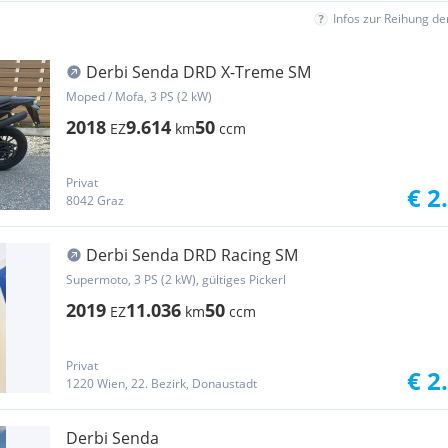
Infos zur Reihung d
Derbi Senda DRD X-Treme SM
Moped / Mofa, 3 PS (2 kW)
2018
9.614
50
EZ
km
ccm
Privat
€ 2
8042 Graz
Derbi Senda DRD Racing SM
Supermoto, 3 PS (2 kW), gültiges Pickerl
2019
11.036
50
EZ
km
ccm
Privat
€ 2
1220 Wien, 22. Bezirk, Donaustadt
Derbi Senda