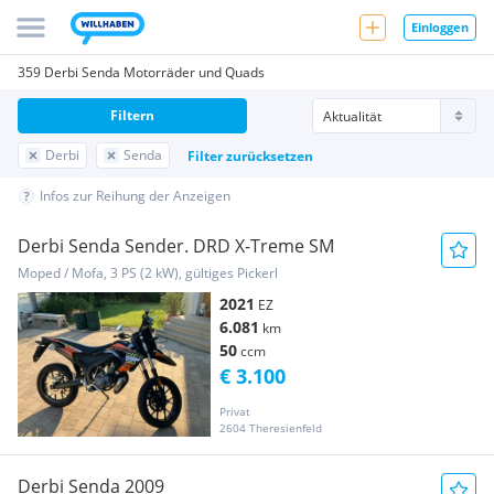
Einloggen
359 Derbi Senda Motorräder und Quads
Filtern
Derbi
Senda
Filter zurücksetzen
Infos zur Reihung der Anzeigen
Derbi Senda Sender. DRD X-Treme SM
Moped / Mofa, 3 PS (2 kW), gültiges Pickerl
2021
EZ
6.081
km
50
ccm
€ 3.100
Privat
2604 Theresienfeld
Derbi Senda 2009