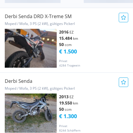
Derbi Senda DRD X-Treme SM
Moped / Mofa, 3 PS (2 kW), gültiges Pickerl
2016
EZ
15.484
km
50
ccm
€ 1.500
Privat
4284 Tragwein
Derbi Senda
Moped / Mofa, 3 PS (2 kW), gültiges Pickerl
2013
EZ
19.550
km
50
ccm
€ 1.300
Privat
8244 Schäffern