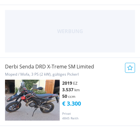
Derbi Senda DRD X-Treme SM Limited
Moped / Mofa, 3 PS (2 kW), gültiges Pickerl
2019
EZ
3.537
km
50
ccm
€ 3.300
Privat
4845 Reith