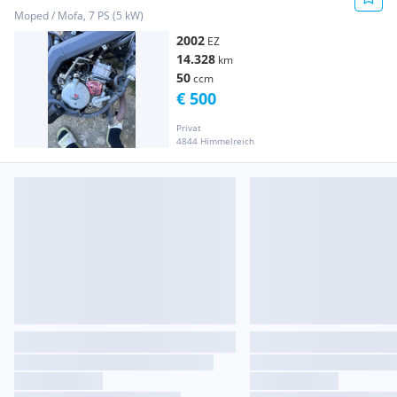
Moped / Mofa, 7 PS (5 kW)
2002
EZ
14.328
km
50
ccm
€ 500
Privat
4844 Himmelreich