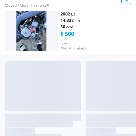
Moped / Mofa, 7 PS (5 kW)
2002
EZ
14.328
km
50
ccm
€ 500
Privat
4844 Himmelreich