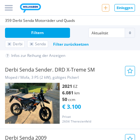
Einloggen
359 Derbi Senda Motorräder und Quads
Filtern
Derbi
Senda
Filter zurücksetzen
Infos zur Reihung der Anzeigen
Derbi Senda Sender. DRD X-Treme SM
Moped / Mofa, 3 PS (2 kW), gültiges Pickerl
2021
EZ
6.081
km
50
ccm
€ 3.100
Privat
2604 Theresienfeld
Derbi Senda 2009