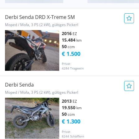
Derbi Senda DRD X-Treme SM
Moped / Mofa, 3 PS (2 kW), gültiges Pickerl
2016
EZ
15.484
km
50
ccm
€ 1.500
Privat
4284 Tragwein
Derbi Senda
Moped / Mofa, 3 PS (2 kW), gültiges Pickerl
2013
EZ
19.550
km
50
ccm
€ 1.300
Privat
8244 Schäffern