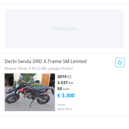
Derbi Senda DRD X-Treme SM Limited
Moped / Mofa, 3 PS (2 kW), gültiges Pickerl
2019
EZ
3.537
km
50
ccm
€ 3.300
Privat
4845 Reith