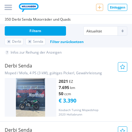
Einloggen
350 Derbi Senda Motorräder und Quads
Filtern
Derbi
Senda
Filter zurücksetzen
Infos zur Reihung der Anzeigen
Derbi Senda
Moped / Mofa, 4 PS (3 kW), gültiges Pickerl, Gewährleistung
2021
EZ
7.695
km
50
ccm
€ 3.390
Koubach Tuning Mopedshop
2020 Hollabrunn
Derbi Senda