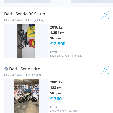
Derbi Senda 96 Setup
Moped / Mofa, 33 PS (24 kW)
2018
EZ
1.254
km
96
ccm
€ 2.500
Privat
5621 Sankt Veit im Pongau
Derbi Senda drd
Moped / Mofa, 3 PS (2 kW)
2005
EZ
123
km
50
ccm
€ 300
Privat
2700 Wiener Neustadt