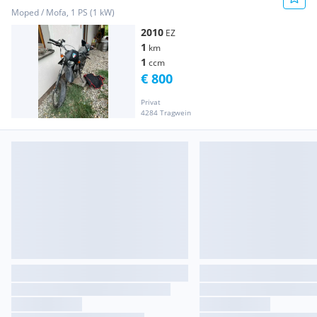
Moped / Mofa, 1 PS (1 kW)
2010
EZ
1
km
1
ccm
€ 800
Privat
4284 Tragwein