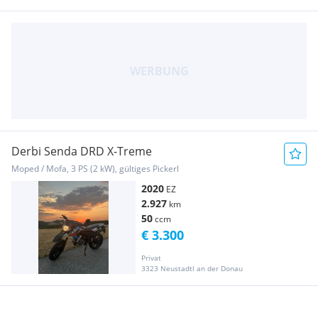
Derbi Senda DRD X-Treme
Moped / Mofa, 3 PS (2 kW), gültiges Pickerl
2020
EZ
2.927
km
50
ccm
€ 3.300
Privat
3323 Neustadtl an der Donau