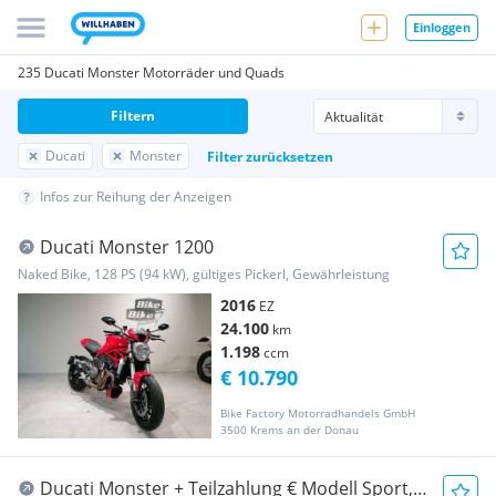
Einloggen
235 Ducati Monster Motorräder und Quads
Filtern
Ducati
Monster
Filter zurücksetzen
Infos zur Reihung der Anzeigen
Ducati Monster 1200
Naked Bike, 128 PS (94 kW), gültiges Pickerl, Gewährleistung
2016
EZ
24.100
km
1.198
ccm
€ 10.790
Bike Factory Motorradhandels GmbH
3500 Krems an der Donau
Ducati Monster + Teilzahlung € Modell Sport,