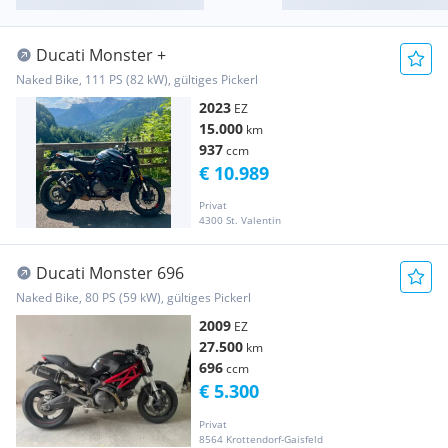
Ducati Monster +
Naked Bike, 111 PS (82 kW), gültiges Pickerl
2023
EZ
15.000
km
937
ccm
€ 10.989
Privat
4300 St. Valentin
Ducati Monster 696
Naked Bike, 80 PS (59 kW), gültiges Pickerl
2009
EZ
27.500
km
696
ccm
€ 5.300
Privat
8564 Krottendorf-Gaisfeld