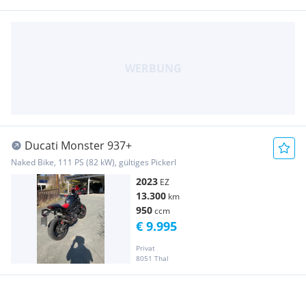
Ducati Monster 937+
Naked Bike, 111 PS (82 kW), gültiges Pickerl
2023
EZ
13.300
km
950
ccm
€ 9.995
Privat
8051 Thal