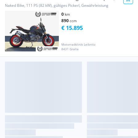
lagernd, ...
Naked Bike, 111 PS (82 kW), gültiges Pickerl, Gewährleistung
0
km
890
ccm
€ 15.895
Motorradklinik Leibnitz
8431 Gralla