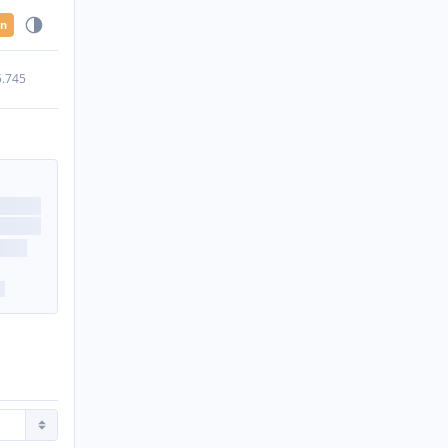
en
5.745