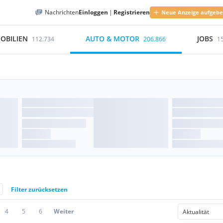
Nachrichten
Einloggen
|
Registrieren
Neue Anzeige aufgeb
OBILIEN
AUTO & MOTOR
JOBS
112.734
206.866
1
Filter zurücksetzen
4
5
6
Weiter