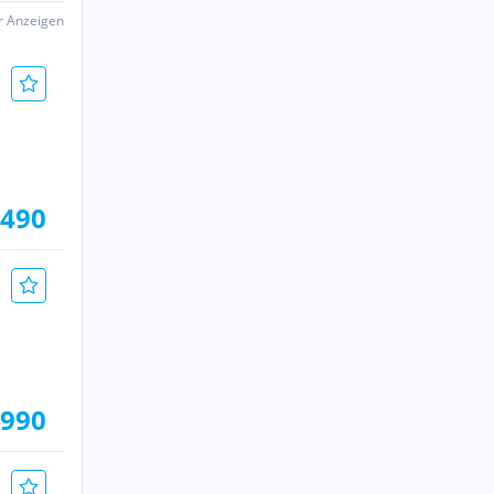
er Anzeigen
.490
.990