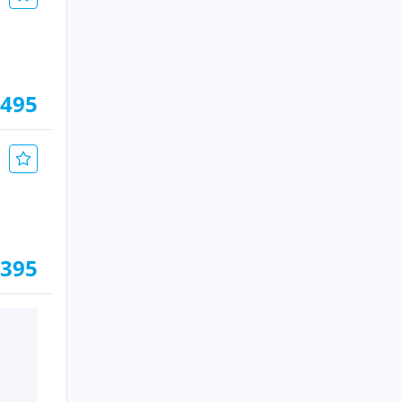
.495
.395