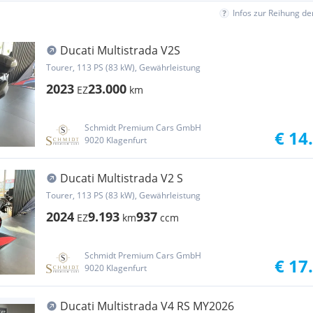
Infos zur Reihung d
Ducati Multistrada V2S
Tourer, 113 PS (83 kW), Gewährleistung
2023
23.000
EZ
km
Schmidt Premium Cars GmbH
€ 14
9020 Klagenfurt
Ducati Multistrada V2 S
Tourer, 113 PS (83 kW), Gewährleistung
2024
9.193
937
EZ
km
ccm
Schmidt Premium Cars GmbH
€ 17
9020 Klagenfurt
Ducati Multistrada V4 RS MY2026