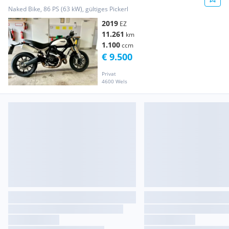
Naked Bike, 86 PS (63 kW), gültiges Pickerl
2019
EZ
11.261
km
1.100
ccm
€ 9.500
Privat
4600 Wels