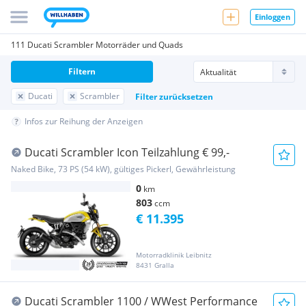
Einloggen
111 Ducati Scrambler Motorräder und Quads
Filtern
Ducati
Scrambler
Filter zurücksetzen
Infos zur Reihung der Anzeigen
Ducati Scrambler Icon Teilzahlung € 99,-
Naked Bike, 73 PS (54 kW), gültiges Pickerl, Gewährleistung
0
km
803
ccm
€ 11.395
Motorradklinik Leibnitz
8431 Gralla
Ducati Scrambler 1100 / WWest Performance