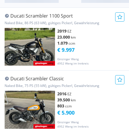
Ducati Scrambler 1100 Sport
Naked Bike, 86 PS (63 kW), gültiges Pickerl, Gewährleistung
2019
EZ
23.000
km
1.079
ccm
€ 9.997
Ginzinger Weng
4952 Weng im Innkreis
Ducati Scrambler Classic
Naked Bike, 75 PS (55 kW), gültiges Pickerl, Gewährleistung
2016
EZ
39.500
km
803
ccm
€ 5.900
Ginzinger Weng
4952 Weng im Innkreis