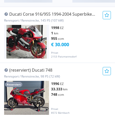
Ducati Corse 916/955 1994-2004 Superbike
Collection Facto
Rennsport / Rennstrecke, 145 PS (107 kW)
1998
EZ
1
km
955
ccm
€ 30.000
Privat
2153 Patzmannsdorf
(reserviert) Ducati 748
Rennsport / Rennstrecke, 98 PS (72 kW)
1996
EZ
Reserviert
33.333
km
748
ccm
Privat
8572 Bärnbach