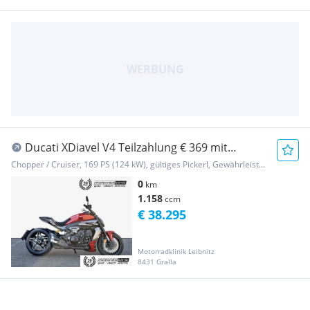
Ducati XDiavel V4 Teilzahlung € 369 mit
Garantie
Chopper / Cruiser, 169 PS (124 kW), gültiges Pickerl, Gewährleistung
0
km
1.158
ccm
€ 38.295
Motorradklinik Leibnitz
8431 Gralla