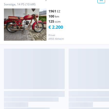
Sonstige, 14 PS (10 kW)
1961
EZ
100
km
125
ccm
€ 2.200
Privat
4950 Altheim