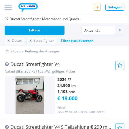
Einloggen
97 Ducati Streetfighter Motorräder und Quads
Filtern
Ducati
Streetfighter
Filter zurücksetzen
Infos zur Reihung der Anzeigen
Ducati Streetfighter V4
Naked Bike, 208 PS (153 kW), gültiges Pickerl
2024
EZ
24.900
km
1.103
ccm
€ 18.000
Privat
1220 Wien, 22. Bezirk, Donaustadt
Ducati Streetfighter V4 S Teilzahlung € 299 mit