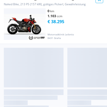
Garant...
Naked Bike, 213 PS (157 kW), gültiges Pickerl, Gewährleistung
0
km
1.103
ccm
€ 38.295
Motorradklinik Leibnitz
8431 Gralla