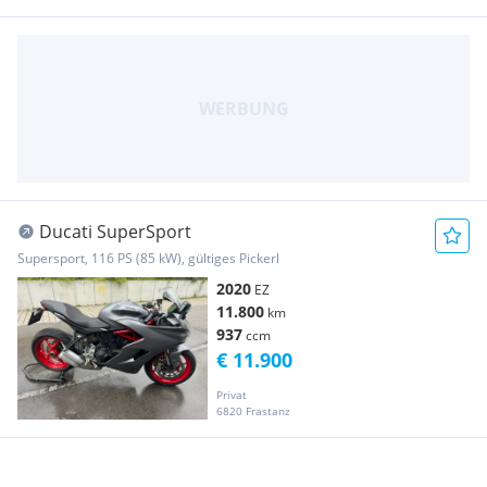
Ducati SuperSport
Supersport, 116 PS (85 kW), gültiges Pickerl
2020
EZ
11.800
km
937
ccm
€ 11.900
Privat
6820 Frastanz