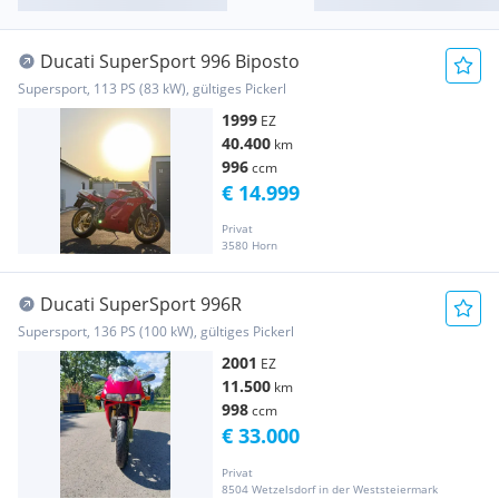
Ducati SuperSport 996 Biposto
Supersport, 113 PS (83 kW), gültiges Pickerl
1999
EZ
40.400
km
996
ccm
€ 14.999
Privat
3580 Horn
Ducati SuperSport 996R
Supersport, 136 PS (100 kW), gültiges Pickerl
2001
EZ
11.500
km
998
ccm
€ 33.000
Privat
8504 Wetzelsdorf in der Weststeiermark