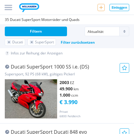
Einloggen
35 Ducati SuperSport Motorräder und Quads
Filtern
Ducati
SuperSport
Filter zurücksetzen
Infos zur Reihung der Anzeigen
Ducati SuperSport 1000 SS i.e. (DS)
Supersport, 92 PS (68 kW), gültiges Pickerl
2003
EZ
49.900
km
1.000
ccm
€ 3.990
Privat
6800 Feldkirch
Ducati SuperSport Ducati 848 evo