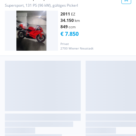
Supersport, 131 PS (96 kW), gültiges Pickerl
2011
EZ
34.150
km
849
ccm
€ 7.850
Privat
2700 Wiener Neustadt