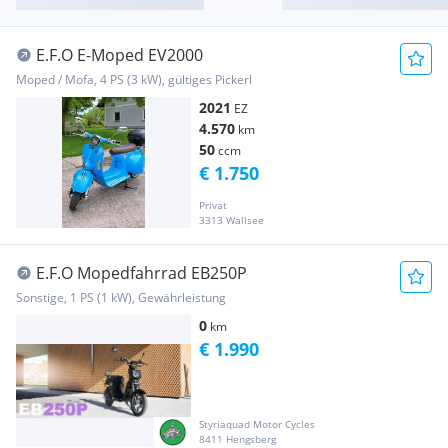
E.F.O E-Moped EV2000
Moped / Mofa, 4 PS (3 kW), gültiges Pickerl
2021
EZ
4.570
km
50
ccm
€ 1.750
Privat
3313 Wallsee
E.F.O Mopedfahrrad EB250P
Sonstige, 1 PS (1 kW), Gewährleistung
0
km
€ 1.990
Styriaquad Motor Cycles
8411 Hengsberg