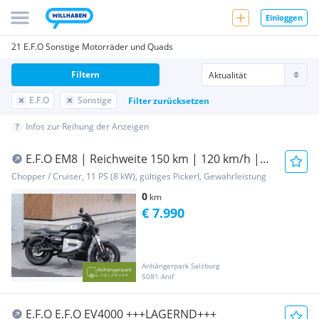
Einloggen
21 E.F.O Sonstige Motorräder und Quads
Filtern
E.F.O
Sonstige
Filter zurücksetzen
Infos zur Reihung der Anzeigen
E.F.O EM8 | Reichweite 150 km | 120 km/h |
125 ccm Kl...
Chopper / Cruiser, 11 PS (8 kW), gültiges Pickerl, Gewährleistung
0
km
€ 7.990
Anhängerpark Salzburg
5081 Anif
E.F.O E.F.O EV4000 +++LAGERND+++