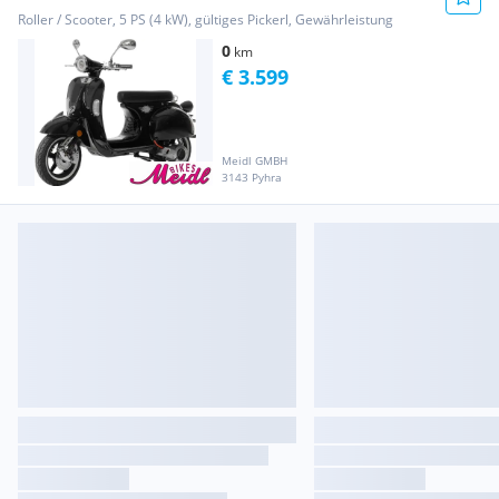
Roller / Scooter, 5 PS (4 kW), gültiges Pickerl, Gewährleistung
0
km
€ 3.599
Meidl GMBH
3143 Pyhra