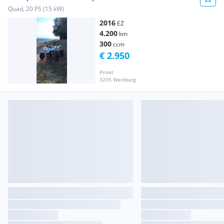
Quad, 20 PS (15 kW)
2016
EZ
4.200
km
300
ccm
€ 2.950
Privat
3205 Weinburg