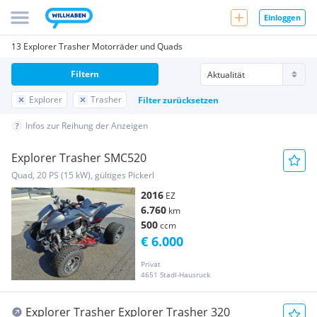
Einloggen
13 Explorer Trasher Motorräder und Quads
Filtern
Explorer
Trasher
Filter zurücksetzen
Infos zur Reihung der Anzeigen
Explorer Trasher SMC520
Quad, 20 PS (15 kW), gültiges Pickerl
2016
EZ
6.760
km
500
ccm
€ 6.000
Privat
4651 Stadl-Hausruck
Explorer Trasher Explorer Trasher 320