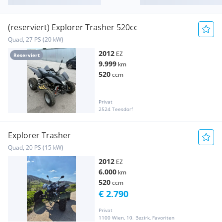
(reserviert) Explorer Trasher 520cc
Quad, 27 PS (20 kW)
2012
EZ
Reserviert
9.999
km
520
ccm
Privat
2524 Teesdorf
Explorer Trasher
Quad, 20 PS (15 kW)
2012
EZ
6.000
km
520
ccm
€ 2.790
Privat
1100 Wien, 10. Bezirk, Favoriten