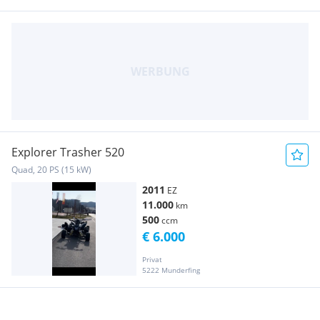
Explorer Trasher 520
Quad, 20 PS (15 kW)
2011
EZ
11.000
km
500
ccm
€ 6.000
Privat
5222 Munderfing