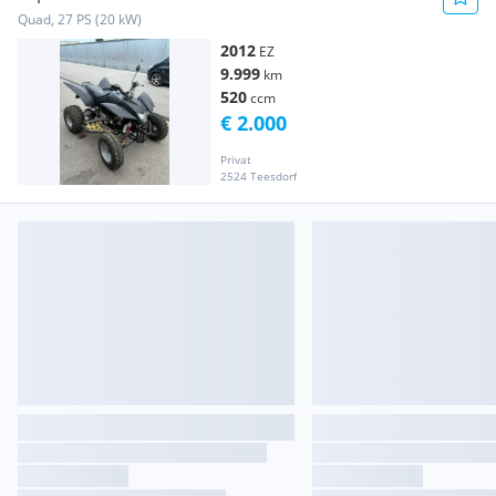
Quad, 27 PS (20 kW)
2012
EZ
9.999
km
520
ccm
€ 2.000
Privat
2524 Teesdorf