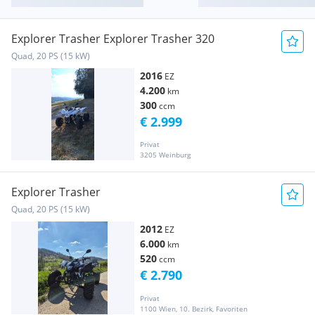
Explorer Trasher Explorer Trasher 320
Quad, 20 PS (15 kW)
2016
EZ
4.200
km
300
ccm
€ 2.999
Privat
3205 Weinburg
Explorer Trasher
Quad, 20 PS (15 kW)
2012
EZ
6.000
km
520
ccm
€ 2.790
Privat
1100 Wien, 10. Bezirk, Favoriten