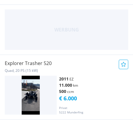
Explorer Trasher 520
Quad, 20 PS (15 kW)
2011
EZ
11.000
km
500
ccm
€ 6.000
Privat
5222 Munderfing