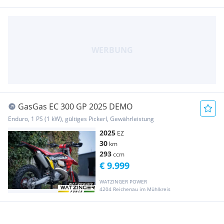
GasGas EC 300 GP 2025 DEMO
Enduro, 1 PS (1 kW), gültiges Pickerl, Gewährleistung
2025
EZ
30
km
293
ccm
€ 9.999
WATZINGER POWER
4204 Reichenau im Mühlkreis