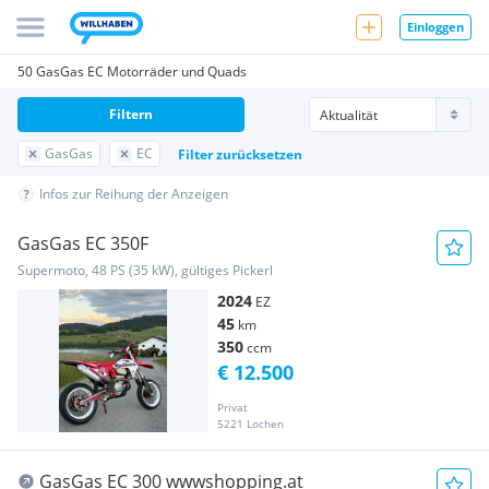
Einloggen
50 GasGas EC Motorräder und Quads
Filtern
GasGas
EC
Filter zurücksetzen
Infos zur Reihung der Anzeigen
GasGas EC 350F
Supermoto, 48 PS (35 kW), gültiges Pickerl
2024
EZ
45
km
350
ccm
€ 12.500
Privat
5221 Lochen
GasGas EC 300 wwwshopping.at