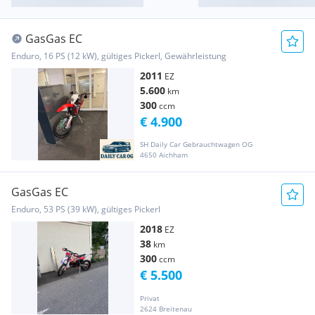
GasGas EC
Enduro, 16 PS (12 kW), gültiges Pickerl, Gewährleistung
2011
EZ
5.600
km
300
ccm
€ 4.900
SH Daily Car Gebrauchtwagen OG
4650 Aichham
GasGas EC
Enduro, 53 PS (39 kW), gültiges Pickerl
2018
EZ
38
km
300
ccm
€ 5.500
Privat
2624 Breitenau