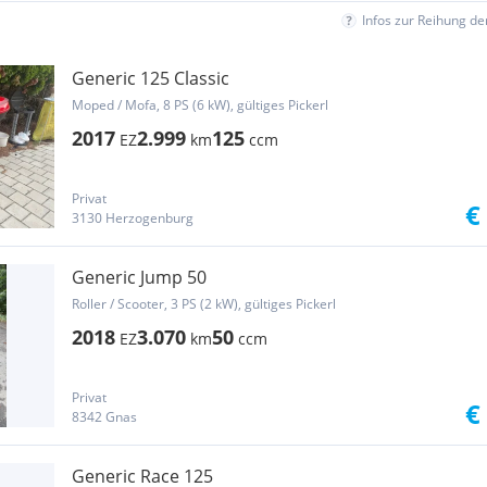
Infos zur Reihung d
Generic 125 Classic
Moped / Mofa, 8 PS (6 kW), gültiges Pickerl
2017
2.999
125
EZ
km
ccm
Privat
€
3130 Herzogenburg
Generic Jump 50
Roller / Scooter, 3 PS (2 kW), gültiges Pickerl
2018
3.070
50
EZ
km
ccm
Privat
€
8342 Gnas
Generic Race 125