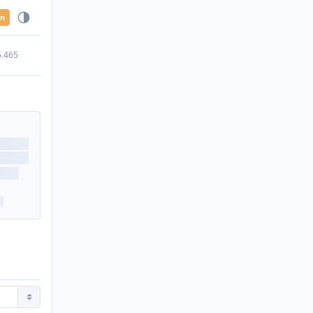
en
5.465