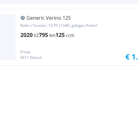
Generic Verino 125
Roller / Scooter, 10 PS (7 kW), gültiges Pickerl
2020
795
125
EZ
km
ccm
Privat
€ 1
9611 Nötsch