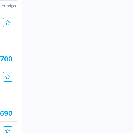
er Anzeigen
 700
 690