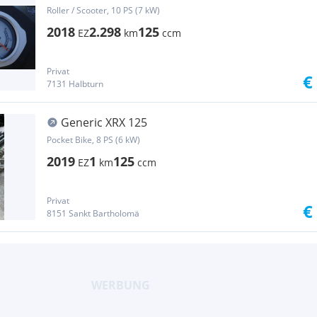
Roller / Scooter, 10 PS (7 kW)
2018
2.298
125
EZ
km
ccm
Privat
€
7131 Halbturn
Generic XRX 125
Pocket Bike, 8 PS (6 kW)
2019
1
125
EZ
km
ccm
Privat
€
8151 Sankt Bartholomä