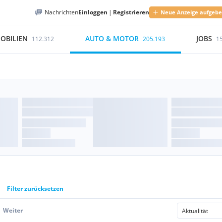
Nachrichten
Einloggen
|
Registrieren
Neue Anzeige aufgeb
OBILIEN
AUTO & MOTOR
JOBS
112.312
205.193
1
Filter zurücksetzen
Weiter