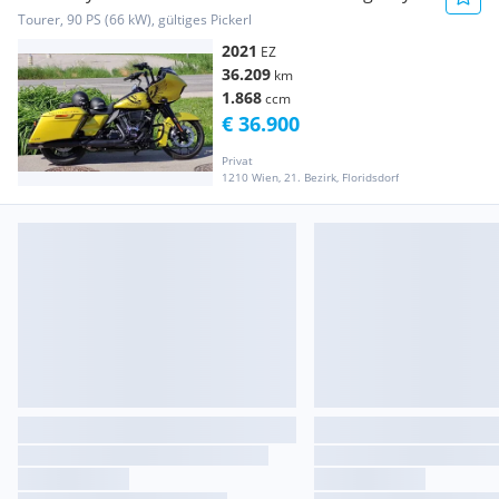
(Sondermodell) nur 600 Stück welt
Tourer, 90 PS (66 kW), gültiges Pickerl
2021
EZ
36.209
km
1.868
ccm
€ 36.900
Privat
1210 Wien, 21. Bezirk, Floridsdorf