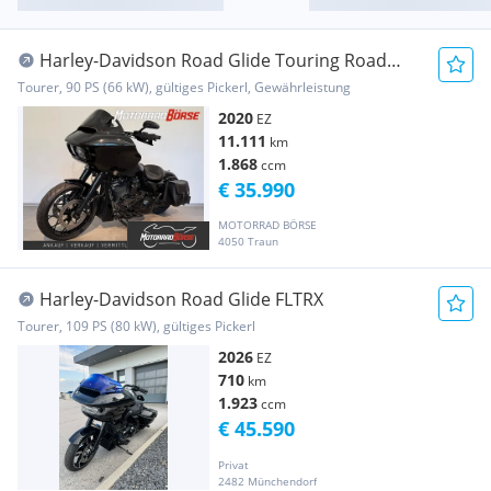
Harley-Davidson Road Glide Touring Road
Glide Special FLTRXS Teilzahlung a...
Tourer, 90 PS (66 kW), gültiges Pickerl, Gewährleistung
2020
EZ
11.111
km
1.868
ccm
€ 35.990
MOTORRAD BÖRSE
4050 Traun
Harley-Davidson Road Glide FLTRX
Tourer, 109 PS (80 kW), gültiges Pickerl
2026
EZ
710
km
1.923
ccm
€ 45.590
Privat
2482 Münchendorf