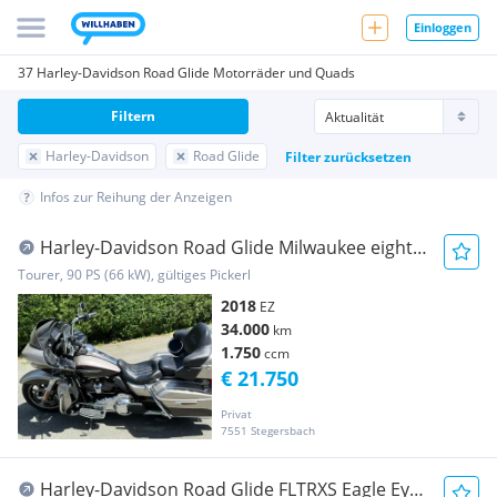
Einloggen
37 Harley-Davidson Road Glide Motorräder und Quads
Filtern
Harley-Davidson
Road Glide
Filter zurücksetzen
Infos zur Reihung der Anzeigen
Harley-Davidson Road Glide Milwaukee eight
107
Tourer, 90 PS (66 kW), gültiges Pickerl
2018
EZ
34.000
km
1.750
ccm
€ 21.750
Privat
7551 Stegersbach
Harley-Davidson Road Glide FLTRXS Eagle Eye