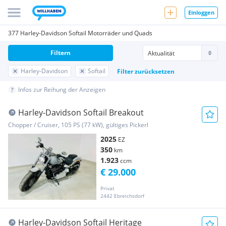
Einloggen
377 Harley-Davidson Softail Motorräder und Quads
Filtern
Harley-Davidson
Softail
Filter zurücksetzen
Infos zur Reihung der Anzeigen
Harley-Davidson Softail Breakout
Chopper / Cruiser, 105 PS (77 kW), gültiges Pickerl
2025
EZ
350
km
1.923
ccm
€ 29.000
Privat
2442 Ebreichsdorf
Harley-Davidson Softail Heritage