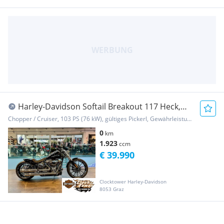
Harley-Davidson Softail Breakout 117 Heck,
seitl. Kennzeichen, LED
Chopper / Cruiser, 103 PS (76 kW), gültiges Pickerl, Gewährleistung
0
km
1.923
ccm
€ 39.990
Clocktower Harley-Davidson
8053 Graz