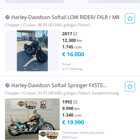
Harley-Davidson Softail LOW RIDER/ FXLR / M8
Chopper / Cruiser, 86 PS (63 kW), gültiges Pickerl
2017
EZ
12.300
km
1.745
ccm
€ 16.000
Privat
4111 Walding
Harley-Davidson Softail Springer FXSTS
Vergaser SPringer Custom...
Chopper / Cruiser, 54 PS (40 kW), gültiges Pickerl, Gewährleistung
1992
EZ
9.990
km
1.340
ccm
€ 19.990
Clocktower Harley-Davidson
8053 Graz