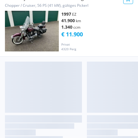
Chopper / Cruiser, 56 PS (41 kW), gültiges Pickerl
1997
EZ
41.900
km
1.340
ccm
€ 11.900
Privat
4320 Perg