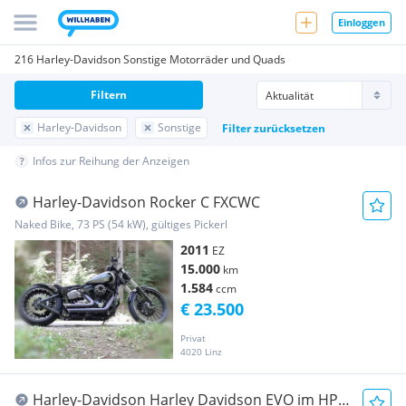
Einloggen
216 Harley-Davidson Sonstige Motorräder und Quads
Filtern
Harley-Davidson
Sonstige
Filter zurücksetzen
Infos zur Reihung der Anzeigen
Harley-Davidson Rocker C FXCWC
Naked Bike, 73 PS (54 kW), gültiges Pickerl
2011
EZ
15.000
km
1.584
ccm
€ 23.500
Privat
4020 Linz
Harley-Davidson Harley Davidson EVO im HPU