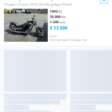
Dragster-Rahmen
Chopper / Cruiser, 49 PS (36 kW), gültiges Pickerl
1993
EZ
35.000
km
1.340
ccm
€ 13.500
Privat
9620 Hermagor-Pressegger See