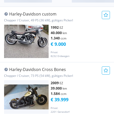
Harley-Davidson custom
Chopper / Cruiser, 49 PS (36 kW), gültiges Pickerl
1992
EZ
40.000
km
1.340
ccm
€ 9.000
Privat
8232 Erdwegen
Harley-Davidson Cross Bones
Chopper / Cruiser, 73 PS (54 kW), gültiges Pickerl
2009
EZ
39.000
km
1.584
ccm
€ 39.999
Privat
2201 Gerasdorf