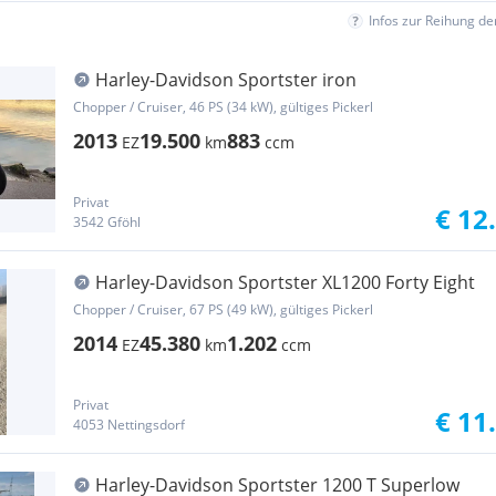
Infos zur Reihung d
Harley-Davidson Sportster iron
Chopper / Cruiser, 46 PS (34 kW), gültiges Pickerl
2013
19.500
883
EZ
km
ccm
Privat
€ 12
3542 Gföhl
Harley-Davidson Sportster XL1200 Forty Eight
Chopper / Cruiser, 67 PS (49 kW), gültiges Pickerl
2014
45.380
1.202
EZ
km
ccm
Privat
€ 11
4053 Nettingsdorf
Harley-Davidson Sportster 1200 T Superlow