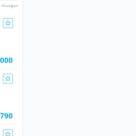
er Anzeigen
.000
.790