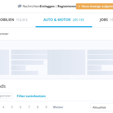
Nachrichten
Einloggen
|
Registrieren
Neue Anzeige aufgeb
OBILIEN
AUTO & MOTOR
JOBS
112.312
205.193
1
rtster
ads
portster
Filter zurücksetzen
4
5
6
7
8
9
Weiter