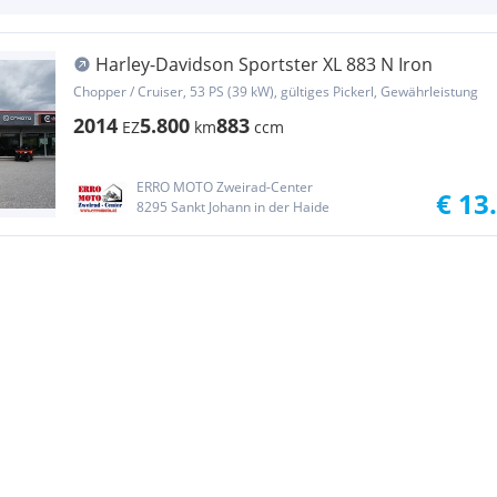
Harley-Davidson Sportster XL 883 N Iron
Chopper / Cruiser, 53 PS (39 kW), gültiges Pickerl, Gewährleistung
2014
5.800
883
EZ
km
ccm
ERRO MOTO Zweirad-Center
€ 13
8295 Sankt Johann in der Haide