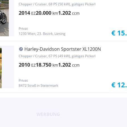
Chopper / Cruiser, 68 PS (50 kW), gültiges Pickerl
2014
20.000
1.202
EZ
km
ccm
Privat
€ 15
1230 Wien, 23. Bezirk, Liesing
Harley-Davidson Sportster XL1200N
Chopper / Cruiser, 67 PS (49 kW), gültiges Pickerl
2010
18.750
1.202
EZ
km
ccm
Privat
€ 12
8472 Straß in Steiermark