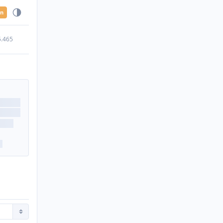
en
5.465