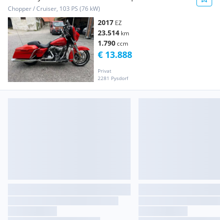
Chopper / Cruiser, 103 PS (76 kW)
2017
EZ
23.514
km
1.790
ccm
€ 13.888
Privat
2281 Pysdorf