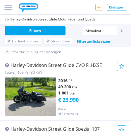
Einloggen
76 Harley-Davidson Street Glide Motorräder und Quads
Filtern
Harley-Davidson
Street Glide
Filter zurücksetzen
Infos zur Reihung der Anzeigen
Harley-Davidson Street Glide CVO FLHXSE
Tourer, 109 PS (80 kW)
2016
EZ
49.200
km
1.801
ccm
€ 23.990
Privat
4541 Adlwang
Harley-Davidson Street Glide Spezial 107