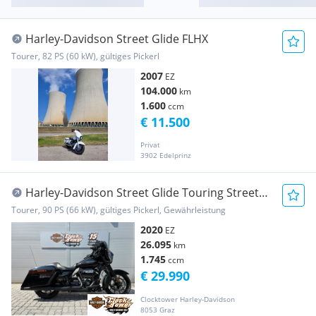
Harley-Davidson Street Glide FLHX
Tourer, 82 PS (60 kW), gültiges Pickerl
2007
EZ
104.000
km
1.600
ccm
€ 11.500
Privat
3902 Edelprinz
Harley-Davidson Street Glide Touring Street
Glide Special FLHXS
Tourer, 90 PS (66 kW), gültiges Pickerl, Gewährleistung
2020
EZ
26.095
km
1.745
ccm
€ 29.990
Clocktower Harley-Davidson
8053 Graz