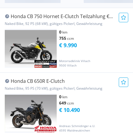
Honda CB 750 Hornet E-Clutch Teilzahlung €89
Modell 2026
Naked Bike, 92 PS (68 kW), gültiges Pickerl, Gewährleistung
0
km
755
ccm
€ 9.990
Motorradklinik Villach
9500 Villach
Honda CB 650R E-Clutch
Naked Bike, 95 PS (70 kW), gültiges Pickerl, Gewährleistung
0
km
649
ccm
€ 10.490
Andreas Schmidinger e.U.
4595 Waldneukirchen