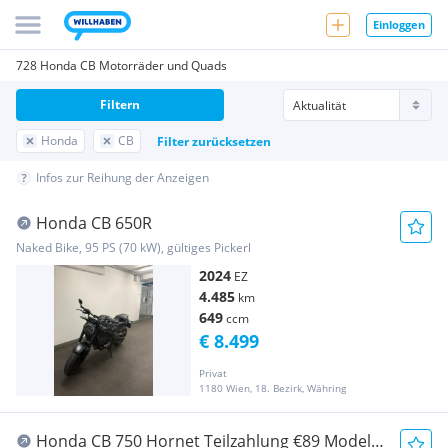
Einloggen
728 Honda CB Motorräder und Quads
Filtern
Honda
CB
Filter zurücksetzen
Infos zur Reihung der Anzeigen
Honda CB 650R
Naked Bike, 95 PS (70 kW), gültiges Pickerl
2024
EZ
4.485
km
649
ccm
€ 8.499
Privat
1180 Wien, 18. Bezirk, Währing
Honda CB 750 Hornet Teilzahlung €89 Modell