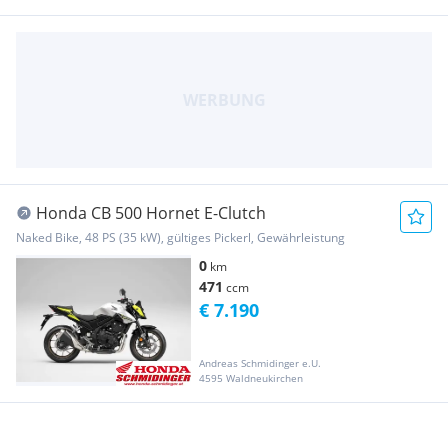
Honda CB 500 Hornet E-Clutch
Naked Bike, 48 PS (35 kW), gültiges Pickerl, Gewährleistung
0
km
471
ccm
€ 7.190
Andreas Schmidinger e.U.
4595 Waldneukirchen