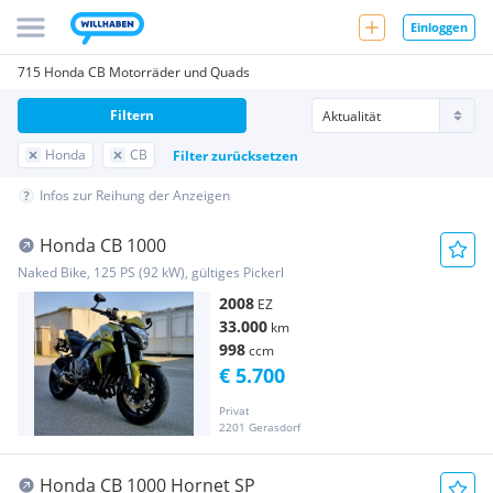
Einloggen
715 Honda CB Motorräder und Quads
Filtern
Honda
CB
Filter zurücksetzen
Infos zur Reihung der Anzeigen
Honda CB 1000
Naked Bike, 125 PS (92 kW), gültiges Pickerl
2008
EZ
33.000
km
998
ccm
€ 5.700
Privat
2201 Gerasdorf
Honda CB 1000 Hornet SP