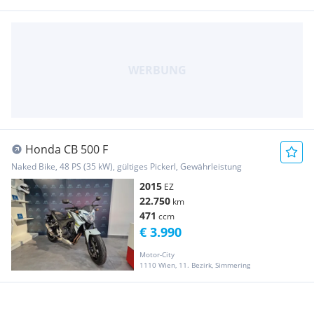
Honda CB 500 F
Naked Bike, 48 PS (35 kW), gültiges Pickerl, Gewährleistung
2015
EZ
22.750
km
471
ccm
€ 3.990
Motor-City
1110 Wien, 11. Bezirk, Simmering