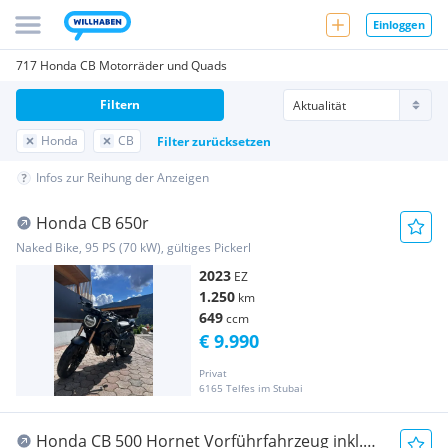
Einloggen
717 Honda CB Motorräder und Quads
Filtern
Honda
CB
Filter zurücksetzen
Infos zur Reihung der Anzeigen
Honda CB 650r
Naked Bike, 95 PS (70 kW), gültiges Pickerl
2023
EZ
1.250
km
649
ccm
€ 9.990
Privat
6165 Telfes im Stubai
Honda CB 500 Hornet Vorführfahrzeug inkl.