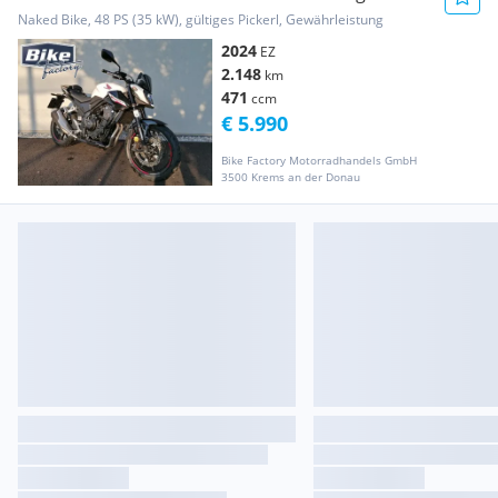
Zubehör
Naked Bike, 48 PS (35 kW), gültiges Pickerl, Gewährleistung
2024
EZ
2.148
km
471
ccm
€ 5.990
Bike Factory Motorradhandels GmbH
3500 Krems an der Donau