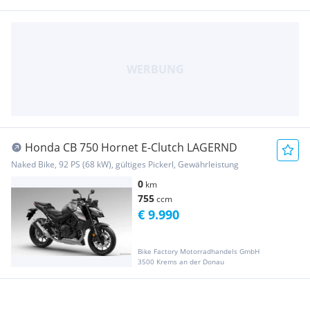
Honda CB 750 Hornet E-Clutch LAGERND
Naked Bike, 92 PS (68 kW), gültiges Pickerl, Gewährleistung
0
km
755
ccm
€ 9.990
Bike Factory Motorradhandels GmbH
3500 Krems an der Donau